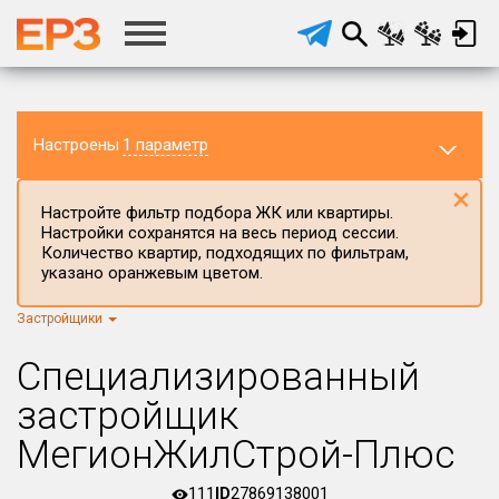
Настроены
1 параметр
×
Настройте фильтр подбора ЖК или квартиры.
Настройки сохранятся на весь период сессии.
Количество квартир, подходящих по фильтрам,
указано оранжевым цветом.
Застройщики
Регион ЖК
г.Москва
×
Специализированный
Район в регионе
застройщик
Все
МегионЖилСтрой-Плюс
Населённый пункт
111
ID
27869138001