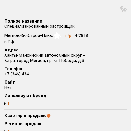
Округ
Все
Полное название
Район в городе
Специализированный застройщик
Все
МегионЖилСтрой-Плюс
№2818
н/р
NaN
в РФ
Цена
₽/м²
млн ₽
Адрес
от
до
Ханты-Мансийский автономный округ -
Югра, город Мегион, пр-кт Победы, д.3
Общая площадь, м²
Телефон
от
до
+7 (346) 434 ...
Срок сдачи
Сайт
Нет
от
до
Используют бренд
Вид объекта
1
Квартир в продаже
Кол-во комнат
Регионы продаж