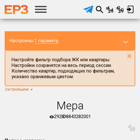
Настроены
1 параметр
×
Настройте фильтр подбора ЖК или квартиры.
Настройки сохранятся на весь период сессии.
Количество квартир, подходящих по фильтрам,
указано оранжевым цветом.
Застройщики
Регион ЖК
г.Москва
×
Мера
Район в регионе
Все
292
ID
8843282001
Населённый пункт