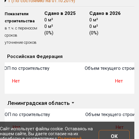
1 (По состоянию на 01.10.2019)
Блокированных домов
175 из 175
Сдано в 2024
Сдано в 2025
Сдано в 2026
Показатели
Квартир, апартаментов,
0 м²
0 м²
0 м²
строительства
блоков в БД
56 039 из 56 039
0 м²
0 м²
0 м²
в т.ч. с переносом
(0%)
(0%)
(0%)
сроков
уточнение сроков
Российская Федерация
Объекты
Объекты
Объекты
Объекты
Объекты
Объекты
Объекты
Объекты
Объекты
Объекты
Объекты
План 
План 
План 
План 
План 
План 
План 
План 
План 
План 
План 
 ТОП по строительству
Объем текущего строите
Нет
Нет
Ленинградская область
 ТОП по строительству
Объем текущего строите
Нет
Нет
Сайт использует файлы cookie. Оставаясь на
нашем сайте, Вы даете согласие на их
ОК
обработку в соответствии с
Политикой