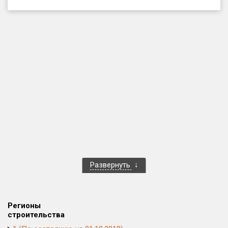
Только новые
Оценка ЕРЗ ЖК
от
до
с продажами
Рейтинг ЕРЗ
Найдено:
Жилых комплексов
1 400 из 1 401
Развернуть
Многоквартирных домов
3 586 из 3 585
Блокированных домов
23 из 23
Домов с апартаментами
258 из 258
Регионы
Поселков таунхаусов
7 из 7
строительства
Многоквартирных домов
2 из 2