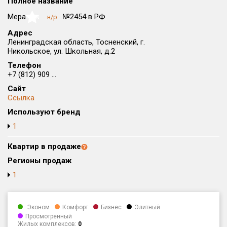
Полное название
Округ
Мера
№2454 в РФ
н/р
NaN
Все
Адрес
Ленинградская область, Тосненский, г.
Район в городе
Никольское, ул. Школьная, д.2
Все
Телефон
+7 (812) 909 ...
Цена
₽/м²
млн ₽
Сайт
от
до
Ссылка
Общая площадь, м²
Используют бренд
от
до
1
Срок сдачи
Квартир в продаже
от
до
Регионы продаж
Вид объекта
1
Кол-во комнат
Эконом
Комфорт
Бизнес
Элитный
Просмотренный
Жилых комплексов:
0