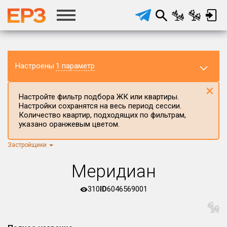
Настроены
1 параметр
×
Настройте фильтр подбора ЖК или квартиры.
Настройки сохранятся на весь период сессии.
Количество квартир, подходящих по фильтрам,
указано оранжевым цветом.
Застройщики
Регион ЖК
г.Москва
×
Меридиан
Район в регионе
Все
310
ID
6046569001
Населённый пункт