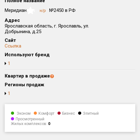
Полное название
Округ
Меридиан
№2450 в РФ
н/р
NaN
Все
Адрес
Ярославская область, г. Ярославль, ул.
Район в городе
Добрынина, д.25
Все
Сайт
Ссылка
Цена
₽/м²
млн ₽
Используют бренд
от
до
1
Общая площадь, м²
от
до
Квартир в продаже
Регионы продаж
Срок сдачи
1
от
до
Вид объекта
Эконом
Комфорт
Бизнес
Элитный
Просмотренный
Жилых комплексов:
0
Кол-во комнат