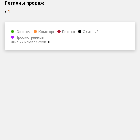
Регионы продаж
Только новые
1
Оценка ЕРЗ ЖК
от
до
Эконом
Комфорт
Бизнес
Элитный
Просмотренный
Жилых комплексов:
0
с продажами
Рейтинг ЕРЗ
Найдено:
Жилых комплексов
1 400 из 1 401
Многоквартирных домов
3 586 из 3 585
Блокированных домов
23 из 23
Домов с апартаментами
258 из 258
Поселков таунхаусов
7 из 7
Многоквартирных домов
2 из 2