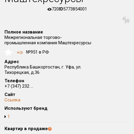
Округ
720
ID
5773854001
Все
Район в городе
Все
Полное название
Межрегиональная торгово-
промышленная компания Маштехресурсы
Цена
₽/м²
млн ₽
№951 в РФ
н/р
NaN
от
до
Адрес
Общая площадь, м²
Республика Башкортостан, г. Уфа, ул.
от
до
Тихорецкая, д.36
Телефон
Срок сдачи
+7 (347) 232 ...
от
до
Сайт
Ссылка
Вид объекта
Используют бренд
1
Кол-во комнат
Квартир в продаже