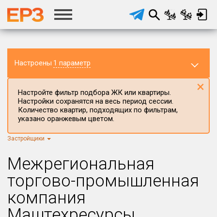
Настроены
1 параметр
×
Настройте фильтр подбора ЖК или квартиры.
Настройки сохранятся на весь период сессии.
Количество квартир, подходящих по фильтрам,
указано оранжевым цветом.
Застройщики
Регион ЖК
г.Москва
×
Межрегиональная
Район в регионе
торгово-промышленная
Все
компания
Населённый пункт
Маштехресурсы