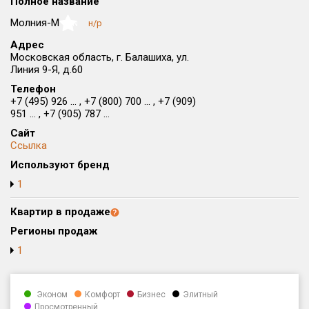
Полное название
Округ
Молния-М
н/р
NaN
Все
Адрес
Московская область, г. Балашиха, ул.
Район в городе
Линия 9-Я, д.60
Все
Телефон
+7 (495) 926 ... , +7 (800) 700 ... , +7 (909)
Цена
₽/м²
млн ₽
951 ... , +7 (905) 787 ...
от
до
Сайт
Ссылка
Общая площадь, м²
Используют бренд
от
до
1
Срок сдачи
от
до
Квартир в продаже
Регионы продаж
Вид объекта
1
Кол-во комнат
Эконом
Комфорт
Бизнес
Элитный
Просмотренный