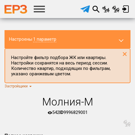
Настроены
1 параметр
×
Настройте фильтр подбора ЖК или квартиры.
Настройки сохранятся на весь период сессии.
Количество квартир, подходящих по фильтрам,
указано оранжевым цветом.
Застройщики
Регион ЖК
г.Москва
×
Молния-М
Район в регионе
Все
542
ID
9996829001
Населённый пункт