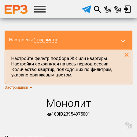
Настроены
1 параметр
×
Настройте фильтр подбора ЖК или квартиры.
Настройки сохранятся на весь период сессии.
Количество квартир, подходящих по фильтрам,
указано оранжевым цветом.
Застройщики
Регион ЖК
г.Москва
×
Монолит
Район в регионе
Все
180
ID
23954975001
Населённый пункт