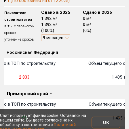
1 (По состоянию на 01.12.2025)
Блокированных домов
175 из 175
Сдано в 2024
Сдано в 2025
Сдано в 2026
Показатели
Квартир, апартаментов,
0 м²
1 392 м²
0 м²
строительства
блоков в БД
56 039 из 56 039
0 м²
1 392 м²
0 м²
в т.ч. с переносом
(0%)
(100%)
(0%)
сроков
9 месяцев
уточнение сроков
Российская Федерация
Объекты
Объекты
Объекты
Объекты
Объекты
Объекты
Объекты
Объекты
Объекты
Объекты
Объекты
План 
План 
План 
План 
План 
План 
План 
План 
План 
План 
План 
то в ТОП по строительству
Объем текущего стр
2 833
1 405
м²
Приморский край
то в ТОП по строительству
Объем текущего стр
Сайт использует файлы cookie. Оставаясь на
96
1 405
м²
нашем сайте, Вы даете согласие на их
ОК
обработку в соответствии с
Политикой