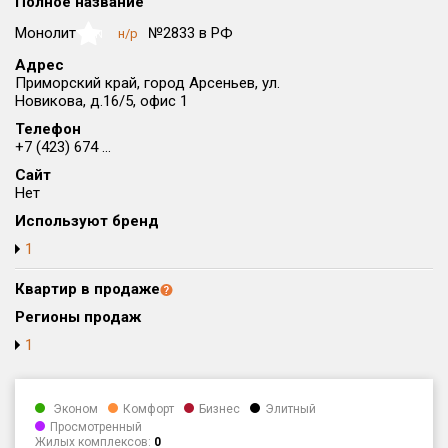
Полное название
Округ
Монолит
№2833 в РФ
н/р
NaN
Все
Адрес
Приморский край, город Арсеньев, ул.
Район в городе
Новикова, д.16/5, офис 1
Все
Телефон
+7 (423) 674 ...
Цена
₽/м²
млн ₽
Сайт
от
до
Нет
Общая площадь, м²
Используют бренд
от
до
1
Срок сдачи
Квартир в продаже
от
до
Регионы продаж
Вид объекта
1
Кол-во комнат
Эконом
Комфорт
Бизнес
Элитный
Просмотренный
Жилых комплексов:
0