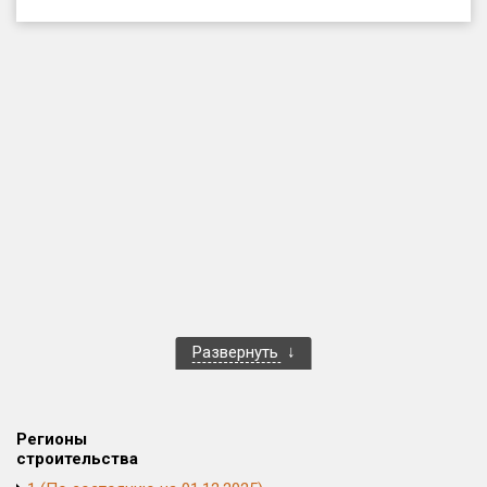
Только новые
Оценка ЕРЗ ЖК
от
до
с продажами
Рейтинг ЕРЗ
Найдено:
Жилых комплексов
1 400 из 1 401
Развернуть
Многоквартирных домов
3 586 из 3 585
Блокированных домов
23 из 23
Домов с апартаментами
258 из 258
Регионы
Поселков таунхаусов
7 из 7
строительства
Многоквартирных домов
2 из 2