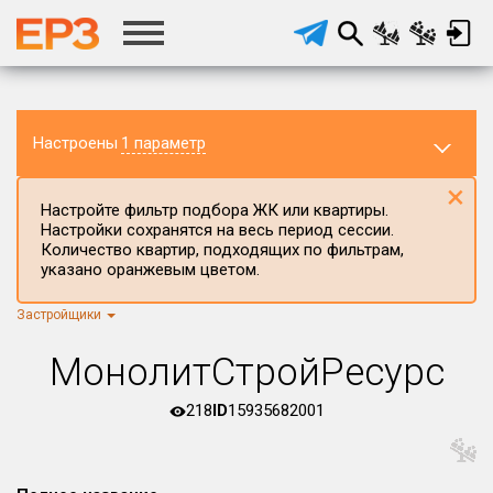
Настроены
1 параметр
×
Настройте фильтр подбора ЖК или квартиры.
Настройки сохранятся на весь период сессии.
Количество квартир, подходящих по фильтрам,
указано оранжевым цветом.
Застройщики
Регион ЖК
г.Москва
×
МонолитСтройРесурс
Район в регионе
Все
218
ID
15935682001
Населённый пункт