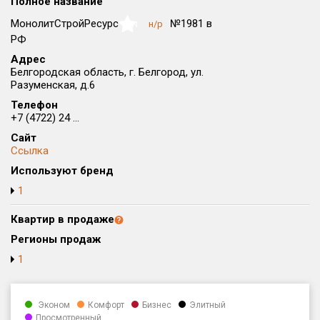
Полное название
Округ
МонолитСтройРесурс
№1981 в
н/р
NaN
Все
РФ
Адрес
Район в городе
Белгородская область, г. Белгород, ул.
Все
Разуменская, д.6
Телефон
Цена
₽/м²
млн ₽
+7 (4722) 24 ...
от
до
Сайт
Ссылка
Общая площадь, м²
Используют бренд
от
до
1
Срок сдачи
от
до
Квартир в продаже
Регионы продаж
Вид объекта
1
Кол-во комнат
Эконом
Комфорт
Бизнес
Элитный
Просмотренный