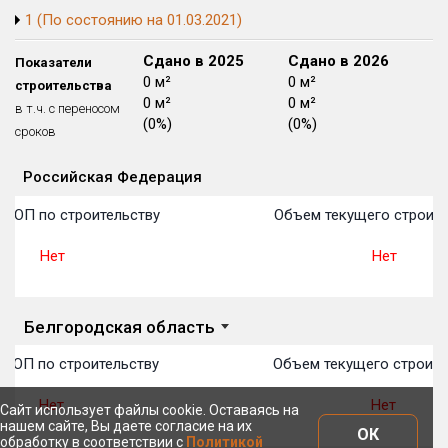
1 (По состоянию на 01.03.2021)
Блокированных домов
175 из 175
Квартир, апартаментов,
Сдано в 2024
Сдано в 2025
Сдано в 2026
Показатели
блоков в БД
56 039 из 56 039
0 м²
0 м²
0 м²
строительства
0 м²
0 м²
0 м²
в т.ч. с переносом
(0%)
(0%)
(0%)
сроков
Российская Федерация
Объекты
Объекты
Объекты
Объекты
Объекты
Объекты
Объекты
Объекты
Объекты
Объекты
Объекты
План 
План 
План 
План 
План 
План 
План 
План 
План 
План 
План 
 ТОП по строительству
Объем текущего строите
Нет
Нет
Белгородская область
 ТОП по строительству
Объем текущего строите
Нет
Нет
Сайт использует файлы cookie. Оставаясь на
нашем сайте, Вы даете согласие на их
ОК
обработку в соответствии с
Политикой