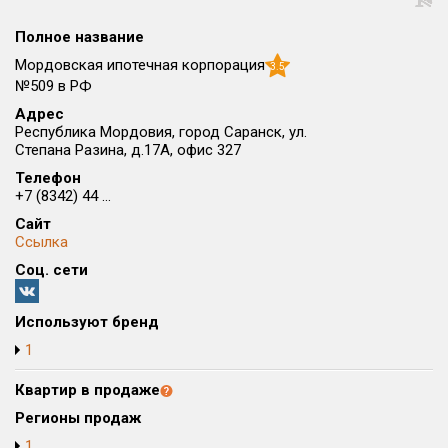
Округ
Полное название
Все
Мордовская ипотечная корпорация
3.5
Район в городе
№509 в РФ
Все
Адрес
Республика Мордовия, город Саранск, ул.
Степана Разина, д.17А, офис 327
Цена
₽/м²
млн ₽
Телефон
от
до
+7 (8342) 44 ...
Общая площадь, м²
Сайт
от
до
Ссылка
Соц. сети
Срок сдачи
от
до
Используют бренд
Вид объекта
1
Квартир в продаже
Кол-во комнат
Регионы продаж
1