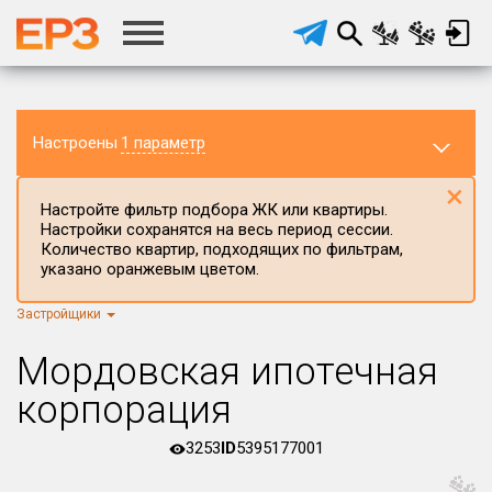
Настроены
1 параметр
×
Настройте фильтр подбора ЖК или квартиры.
Настройки сохранятся на весь период сессии.
Количество квартир, подходящих по фильтрам,
указано оранжевым цветом.
Застройщики
Регион ЖК
г.Москва
×
Мордовская ипотечная
Район в регионе
корпорация
Все
3253
ID
5395177001
Населённый пункт