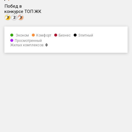
Побед в
Только новые
конкурсе ТОП ЖК
3
2
3
Оценка ЕРЗ ЖК
от
до
Эконом
Комфорт
Бизнес
Элитный
Просмотренный
с продажами
Жилых комплексов:
0
Рейтинг ЕРЗ
Найдено:
Жилых комплексов
1 401 из 1 402
Многоквартирных домов
3 587 из 3 588
Блокированных домов
23 из 23
Домов с апартаментами
258 из 258
Поселков таунхаусов
7 из 7
Многоквартирных домов
2 из 2