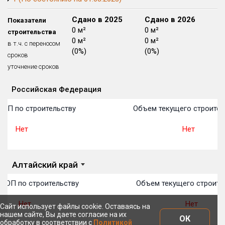
Блокированных домов
175 из 175
Сдано в 2024
Сдано в 2025
Сдано в 2026
Показатели
Квартир, апартаментов,
0 м²
0 м²
0 м²
строительства
блоков в БД
56 039 из 56 039
0 м²
0 м²
0 м²
в т.ч. с переносом
(0%)
(0%)
(0%)
сроков
уточнение сроков
Российская Федерация
Объекты
Объекты
Объекты
Объекты
Объекты
Объекты
Объекты
Объекты
Объекты
Объекты
Объекты
План 
План 
План 
План 
План 
План 
План 
План 
План 
План 
План 
ТОП по строительству
Объем текущего строител
Нет
Нет
Алтайский край
 ТОП по строительству
Объем текущего строите
Нет
Нет
Сайт использует файлы cookie. Оставаясь на
нашем сайте, Вы даете согласие на их
ОК
обработку в соответствии с
Политикой