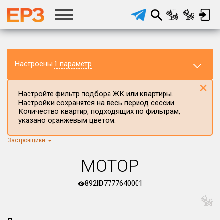
Настроены
1 параметр
×
Настройте фильтр подбора ЖК или квартиры.
Настройки сохранятся на весь период сессии.
Количество квартир, подходящих по фильтрам,
указано оранжевым цветом.
Застройщики
Регион ЖК
г.Москва
×
МОТОР
Район в регионе
Все
892
ID
7777640001
Населённый пункт