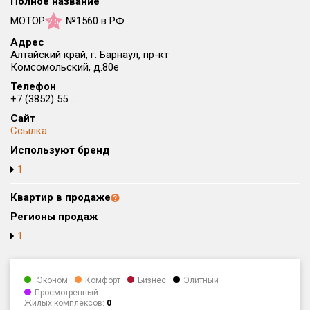
Полное название
Округ
МОТОР
№1560 в РФ
2.5
Все
Адрес
Алтайский край, г. Барнаул, пр-кт
Район в городе
Комсомольский, д.80е
Все
Телефон
+7 (3852) 55 ...
Цена
₽/м²
млн ₽
Сайт
от
до
Ссылка
Используют бренд
Общая площадь, м²
от
до
1
Срок сдачи
Квартир в продаже
от
до
Регионы продаж
Вид объекта
1
Кол-во комнат
Эконом
Комфорт
Бизнес
Элитный
Просмотренный
Жилых комплексов:
0