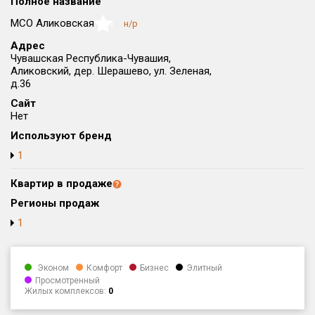
Полное название
Округ
МСО Аликовская
н/р
NaN
Все
Адрес
Чувашская Республика-Чувашия,
Район в городе
Аликовский, дер. Шерашево, ул. Зеленая,
Все
д.36
Сайт
Цена
₽/м²
млн ₽
Нет
от
до
Используют бренд
Общая площадь, м²
1
от
до
Квартир в продаже
Срок сдачи
Регионы продаж
от
до
1
Вид объекта
Эконом
Комфорт
Бизнес
Элитный
Кол-во комнат
Просмотренный
Жилых комплексов:
0