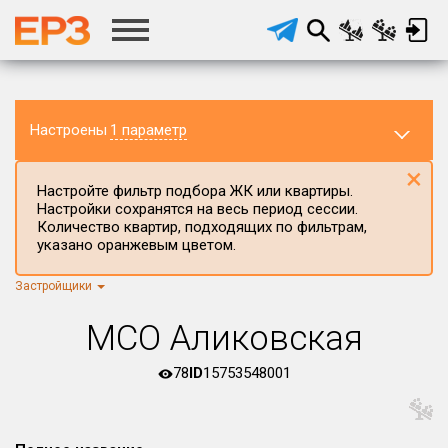
Настроены
1 параметр
×
Настройте фильтр подбора ЖК или квартиры.
Настройки сохранятся на весь период сессии.
Количество квартир, подходящих по фильтрам,
указано оранжевым цветом.
Застройщики
Регион ЖК
г.Москва
×
МСО Аликовская
Район в регионе
Все
78
ID
15753548001
Населённый пункт