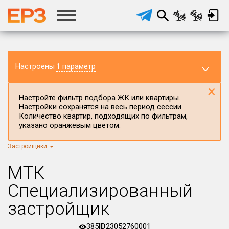
Настроены
1 параметр
×
Настройте фильтр подбора ЖК или квартиры.
Настройки сохранятся на весь период сессии.
Количество квартир, подходящих по фильтрам,
указано оранжевым цветом.
Застройщики
Регион ЖК
г.Москва
×
МТК
Район в регионе
Специализированный
Все
застройщик
Населённый пункт
385
ID
23052760001