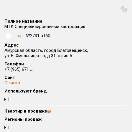
Округ
Все
Полное название
Район в городе
МТК Специализированный застройщик
Все
№2731 в РФ
н/р
NaN
Адрес
Цена
₽/м²
млн ₽
Амурская область, город Благовещенск,
от
до
ул. Б. Хмельницкого, д.31, офис 5
Телефон
Общая площадь, м²
+7 (965) 671 ...
от
до
Сайт
Срок сдачи
Ссылка
от
до
Используют бренд
1
Вид объекта
Квартир в продаже
Кол-во комнат
Регионы продаж
1