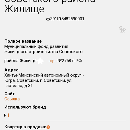
Жилище
Округ
Все
391
ID
5482590001
Район в городе
Все
Полное название
Цена
Муниципальный фонд развития
₽/м²
млн ₽
жилищного строительства Советского
от
до
района Жилище
№2758 в РФ
н/р
NaN
Общая площадь, м²
Адрес
от
до
Ханты-Мансийский автономный округ -
Югра, Советский, г. Советский, ул.
Срок сдачи
Гастелло, д.31
от
до
Сайт
Вид объекта
Ссылка
Используют бренд
1
Кол-во комнат
Квартир в продаже