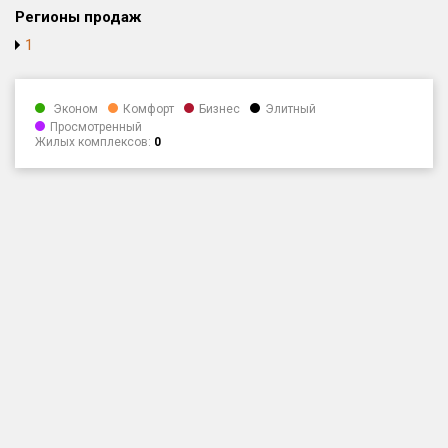
Регионы продаж
Только новые
1
Оценка ЕРЗ ЖК
от
до
Эконом
Комфорт
Бизнес
Элитный
Просмотренный
Жилых комплексов:
0
с продажами
Рейтинг ЕРЗ
Найдено:
Жилых комплексов
1 401 из 1 402
Многоквартирных домов
3 587 из 3 588
Блокированных домов
23 из 23
Домов с апартаментами
258 из 258
Поселков таунхаусов
7 из 7
Многоквартирных домов
2 из 2