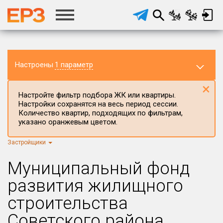
Настроены
1 параметр
×
Настройте фильтр подбора ЖК или квартиры.
Настройки сохранятся на весь период сессии.
Количество квартир, подходящих по фильтрам,
указано оранжевым цветом.
Застройщики
Регион ЖК
г.Москва
×
Муниципальный фонд
Район в регионе
развития жилищного
Все
строительства
Населённый пункт
Советского района