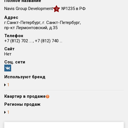
Полное название
Округ
Navis Group Development
№1235 в РФ
0
Все
Адрес
г.Санкт-Петербург, г. Санкт-Петербург,
Район в городе
пр-кт Лермонтовский, д.35
Все
Телефон
+7 (812) 702 ... , +7 (812) 740 ...
Цена
₽/м²
млн ₽
Сайт
от
до
Нет
Соц. сети
Общая площадь, м²
от
до
Используют бренд
Срок сдачи
1
от
до
Квартир в продаже
Вид объекта
Регионы продаж
1
Кол-во комнат