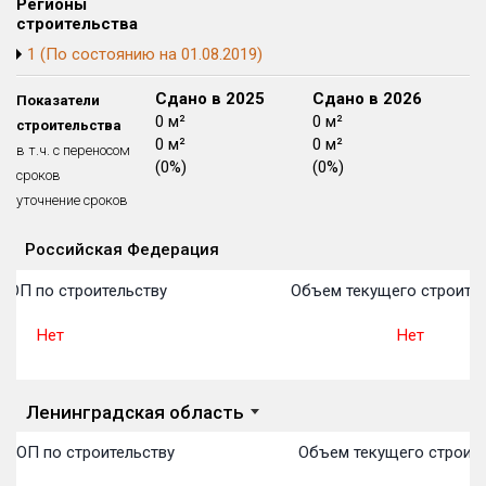
Регионы
Блокированных домов
175 из 175
строительства
1 (По состоянию на 01.08.2019)
Квартир, апартаментов,
блоков в БД
56 039 из 56 039
Сдано в 2024
Сдано в 2025
Сдано в 2026
Показатели
0 м²
0 м²
0 м²
строительства
0 м²
0 м²
0 м²
в т.ч. с переносом
(0%)
(0%)
(0%)
сроков
уточнение сроков
Российская Федерация
Объекты
Объекты
Объекты
Объекты
Объекты
Объекты
Объекты
Объекты
Объекты
Объекты
Объекты
План 
План 
План 
План 
План 
План 
План 
План 
План 
План 
План 
ТОП по строительству
Объем текущего строител
Нет
Нет
Ленинградская область
 ТОП по строительству
Объем текущего строите