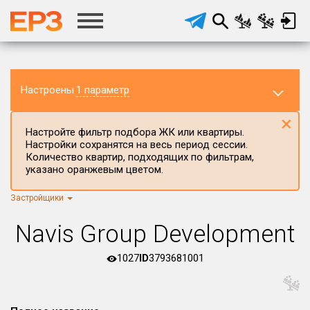
Настроены
1 параметр
×
Настройте фильтр подбора ЖК или квартиры.
Настройки сохранятся на весь период сессии.
Количество квартир, подходящих по фильтрам,
указано оранжевым цветом.
Застройщики
Регион ЖК
г.Москва
×
Navis Group Development
Район в регионе
Все
1027
ID
3793681001
Населённый пункт