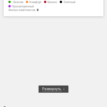
Эконом
Комфорт
Бизнес
Элитный
Только новые
Просмотренный
Жилых комплексов:
0
Оценка ЕРЗ ЖК
от
до
с продажами
Рейтинг ЕРЗ
Найдено:
Жилых комплексов
1 400 из 1 401
Многоквартирных домов
3 586 из 3 585
Блокированных домов
23 из 23
Развернуть
Домов с апартаментами
258 из 258
Поселков таунхаусов
7 из 7
Многоквартирных домов
2 из 2