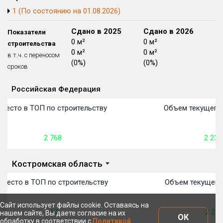
Блокированных домов
175 из 175
1 (По состоянию на 01.08.2026)
Квартир, апартаментов,
Сдано в 2024
Сдано в 2025
Сдано в 2026
Показатели
блоков в БД
56 039 из 56 039
0 м²
0 м²
0 м²
строительства
0 м²
0 м²
0 м²
в т.ч. с переносом
(0%)
(0%)
(0%)
сроков
Российская Федерация
Объекты
Объекты
Объекты
Объекты
Объекты
Объекты
Объекты
Объекты
Объекты
Объекты
Объекты
Объекты
План сдачи:
первон
План 
План 
План 
План 
План 
План 
План 
План 
План 
План 
План 
Место в ТОП по строительству
Объем текущего 
2 768
2 230
Костромская область
Место в ТОП по строительству
Объем текущего 
Сайт использует файлы cookie. Оставаясь на
17
2 230
нашем сайте, Вы даете согласие на их
ОК
обработку в соответствии с
Политикой