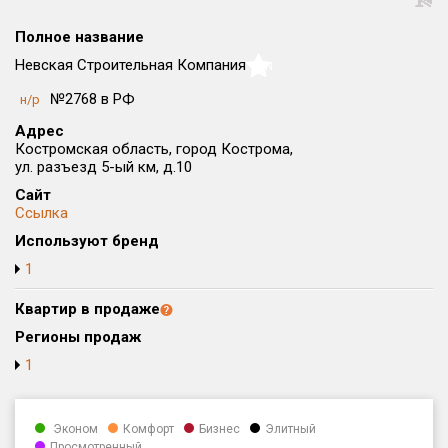
Округ
Полное название
Все
Невская Строительная Компания
NaN
Район в городе
№2768 в РФ
н/р
Все
Адрес
Костромская область, город Кострома,
Цена
₽/м²
млн ₽
ул. разъезд 5-ый км, д.10
от
до
Сайт
Ссылка
Общая площадь, м²
Используют бренд
от
до
1
Срок сдачи
от
до
Квартир в продаже
Регионы продаж
Вид объекта
1
Кол-во комнат
Эконом
Комфорт
Бизнес
Элитный
Просмотренный