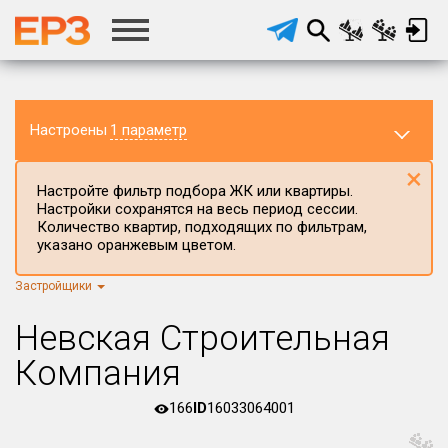
Настроены
1 параметр
×
Настройте фильтр подбора ЖК или квартиры.
Настройки сохранятся на весь период сессии.
Количество квартир, подходящих по фильтрам,
указано оранжевым цветом.
Застройщики
Регион ЖК
г.Москва
×
Невская Строительная
Район в регионе
Компания
Все
166
ID
16033064001
Населённый пункт