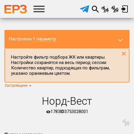
Настроены
1 параметр
×
Настройте фильтр подбора ЖК или квартиры.
Настройки сохранятся на весь период сессии.
Количество квартир, подходящих по фильтрам,
указано оранжевым цветом.
Застройщики
Регион ЖК
г.Москва
×
Норд-Вест
Район в регионе
Все
1783
ID
3753028001
Населённый пункт