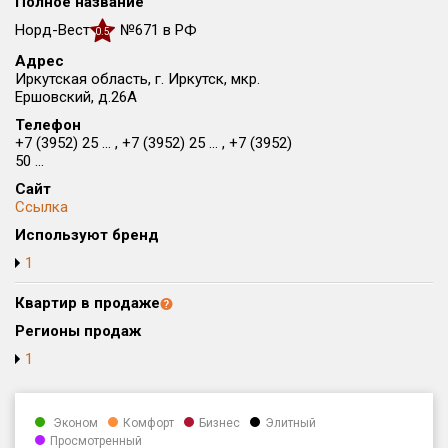
Полное название
Округ
Норд-Вест
№671 в РФ
0.5
Все
Адрес
Иркутская область, г. Иркутск, мкр.
Район в городе
Ершовский, д.26А
Все
Телефон
+7 (3952) 25 ... , +7 (3952) 25 ... , +7 (3952)
Цена
50 ...
₽/м²
млн ₽
от
до
Сайт
Ссылка
Общая площадь, м²
Используют бренд
от
до
1
Срок сдачи
от
до
Квартир в продаже
Регионы продаж
Вид объекта
1
Кол-во комнат
Эконом
Комфорт
Бизнес
Элитный
Просмотренный