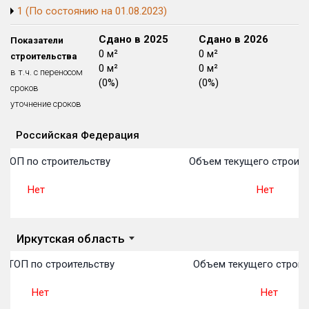
1 (По состоянию на 01.08.2023)
Блокированных домов
175 из 175
Квартир, апартаментов,
Сдано в 2024
Сдано в 2025
Сдано в 2026
Показатели
блоков в БД
56 039 из 56 039
0 м²
0 м²
0 м²
строительства
0 м²
0 м²
0 м²
в т.ч. с переносом
(0%)
(0%)
(0%)
сроков
уточнение сроков
Российская Федерация
Объекты
Объекты
Объекты
Объекты
Объекты
Объекты
Объекты
Объекты
Объекты
Объекты
Объекты
План 
План 
План 
План 
План 
План 
План 
План 
План 
План 
План 
 ТОП по строительству
Объем текущего строите
Нет
Нет
Иркутская область
в ТОП по строительству
Объем текущего строит
Нет
Нет