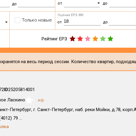
от
до
до
Оценка ЕРЗ ЖК
Только новые
от
до
Рейтинг ЕРЗ
хранятся на весь период сессии. Количество квартир, подходя
72
ID
25205814001
вое Ласкино
н/р
NaN
анкт-Петербург, г. Санкт-Петербург, наб. реки Мойки, д.78, корп.
4012) 79 ...
ылка