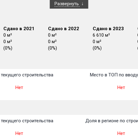
Развернуть
Сдано в 2021
Сдано в 2022
Сдано в 2023
0 м²
0 м²
6 610 м²
0 м²
0 м²
0 м²
(0%)
(0%)
(0%)
План
План
План
План
План
План
План
План
План
План
План
текущего строительства
Место в ТОП по ввод
Нет
Нет
текущего строительства
Доля в регионе по стро
Нет
Нет