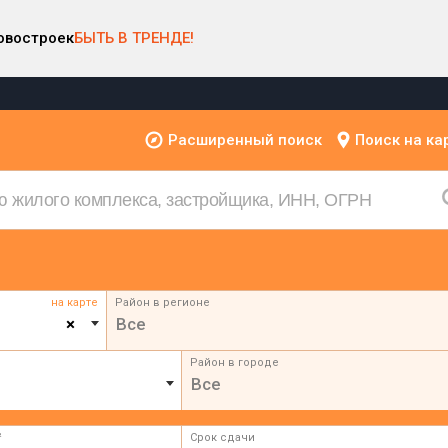
овостроек
БЫТЬ В ТРЕНДЕ!
Расширенный поиск
Поиск на ка
на карте
Район в регионе
×
Все
Район в городе
Все
²
Срок сдачи