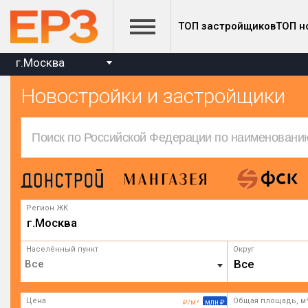
ТОП застройщиков
ТОП н
г.Москва
Новостройки и застройщики
Регион ЖК
г.Москва
Населённый пункт
Округ
Все
Цена
Общая площадь, м
₽/м²
млн ₽