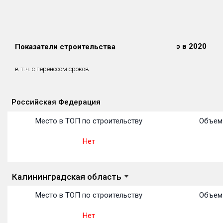
Сдано в 2018
Сдано в 2019
Сдано в 2020
Показатели строительства
0 м²
0 м²
0 м²
0 м²
0 м²
0 м²
в т.ч. с переносом сроков
(0%)
(0%)
(0%)
Российская Федерация
Объекты
Объекты
Объекты
Объекты
Объекты
Объекты
Объекты
Объекты
Объекты
Объекты
Объекты
Место в ТОП по строительству
Объем 
Нет
Калининградская область
Место в ТОП по строительству
Объем 
Нет