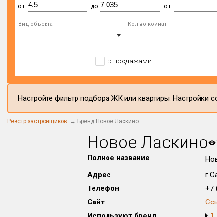
от
до
от
Вид объекта
Кол-во комнат
с продажами
Настройте фильтр подбора ЖК или квартиры. Настройки со
Реестр застройщиков
Бренд Новое Ласкино
Новое Ласкино
Полное название
Но
Адрес
г.С
Телефон
+7 (
Сайт
Сс
Используют бренд
1