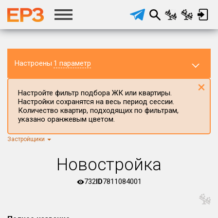
Настроены
1 параметр
×
Настройте фильтр подбора ЖК или квартиры.
Настройки сохранятся на весь период сессии.
Количество квартир, подходящих по фильтрам,
указано оранжевым цветом.
Застройщики
Регион ЖК
г.Москва
×
Новостройка
Район в регионе
Все
732
ID
7811084001
Населённый пункт