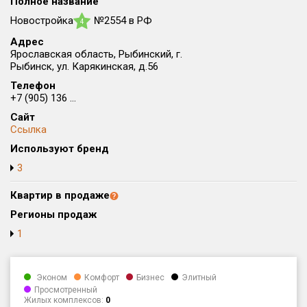
Полное название
Округ
Новостройка
№2554 в РФ
4
Все
Адрес
Ярославская область, Рыбинский, г.
Район в городе
Рыбинск, ул. Карякинская, д.56
Все
Телефон
+7 (905) 136 ...
Цена
₽/м²
млн ₽
Сайт
от
до
Ссылка
Используют бренд
Общая площадь, м²
от
до
3
Срок сдачи
Квартир в продаже
от
до
Регионы продаж
Вид объекта
1
Кол-во комнат
Эконом
Комфорт
Бизнес
Элитный
Просмотренный
Жилых комплексов:
0