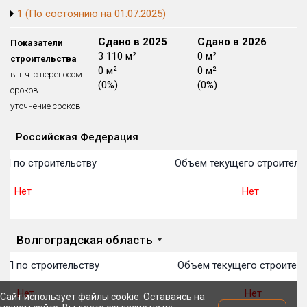
1 (По состоянию на 01.07.2025)
Блокированных домов
175 из 175
Квартир, апартаментов,
Сдано в 2024
Сдано в 2025
Сдано в 2026
Показатели
блоков в БД
56 039 из 56 039
0 м²
3 110 м²
0 м²
строительства
0 м²
0 м²
0 м²
в т.ч. с переносом
(0%)
(0%)
(0%)
сроков
уточнение сроков
Российская Федерация
Объекты
Объекты
Объекты
Объекты
Объекты
Объекты
Объекты
Объекты
Объекты
Объекты
Объекты
План 
План 
План 
План 
План 
План 
План 
План 
План 
План 
План 
ОП по строительству
Объем текущего строитель
Нет
Нет
Волгоградская область
ОП по строительству
Объем текущего строитель
Нет
Нет
Сайт использует файлы cookie. Оставаясь на