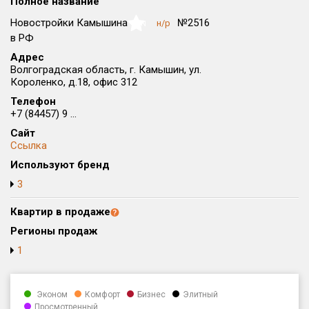
Полное название
Округ
Новостройки Камышина
№2516
н/р
NaN
Все
в РФ
Адрес
Район в городе
Волгоградская область, г. Камышин, ул.
Все
Короленко, д.18, офис 312
Телефон
Цена
₽/м²
млн ₽
+7 (84457) 9 ...
от
до
Сайт
Ссылка
Общая площадь, м²
Используют бренд
от
до
3
Срок сдачи
от
до
Квартир в продаже
Регионы продаж
Вид объекта
1
Кол-во комнат
Эконом
Комфорт
Бизнес
Элитный
Просмотренный