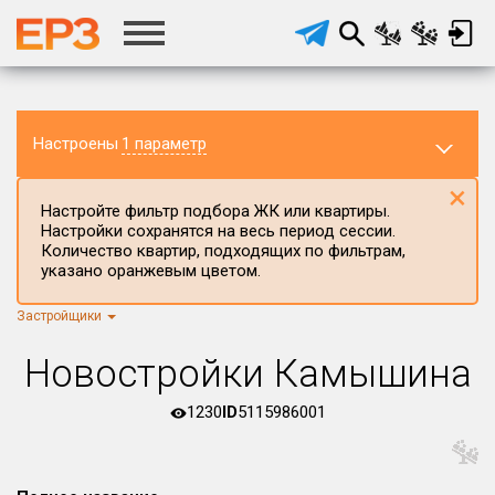
Настроены
1 параметр
×
Настройте фильтр подбора ЖК или квартиры.
Настройки сохранятся на весь период сессии.
Количество квартир, подходящих по фильтрам,
указано оранжевым цветом.
Застройщики
Регион ЖК
г.Москва
×
Новостройки Камышина
Район в регионе
Все
1230
ID
5115986001
Населённый пункт