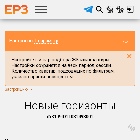
Настроены
1 параметр
×
Настройте фильтр подбора ЖК или квартиры.
Настройки сохранятся на весь период сессии.
Количество квартир, подходящих по фильтрам,
указано оранжевым цветом.
Застройщики
Регион ЖК
г.Москва
×
Новые горизонты
Район в регионе
Все
3109
ID
11031493001
Населённый пункт