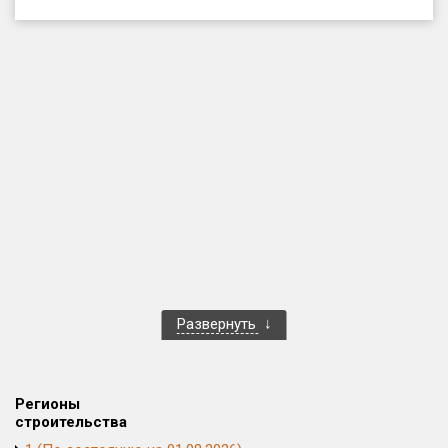
Только новые
Оценка ЕРЗ ЖК
от
до
с продажами
Рейтинг ЕРЗ
Найдено:
Жилых комплексов
1 400 из 1 401
Развернуть
Многоквартирных домов
3 586 из 3 585
Блокированных домов
23 из 23
Домов с апартаментами
258 из 258
Регионы
Поселков таунхаусов
7 из 7
строительства
Многоквартирных домов
2 из 2