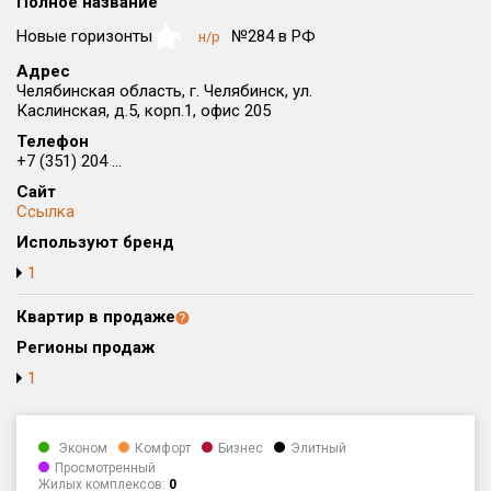
Полное название
Округ
Новые горизонты
№284 в РФ
н/р
NaN
Все
Адрес
Челябинская область, г. Челябинск, ул.
Район в городе
Каслинская, д.5, корп.1, офис 205
Все
Телефон
+7 (351) 204 ...
Цена
₽/м²
млн ₽
Сайт
от
до
Ссылка
Общая площадь, м²
Используют бренд
от
до
1
Срок сдачи
Квартир в продаже
от
до
Регионы продаж
Вид объекта
1
Кол-во комнат
Эконом
Комфорт
Бизнес
Элитный
Просмотренный
Жилых комплексов:
0