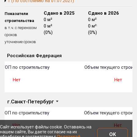
1 (По состоянию на 01.07.2021)
Блокированных домов
175 из 175
Сдано в 2024
Сдано в 2025
Сдано в 2026
Показатели
Квартир, апартаментов,
0 м²
0 м²
0 м²
строительства
блоков в БД
56 039 из 56 039
0 м²
0 м²
0 м²
в т.ч. с переносом
(0%)
(0%)
(0%)
сроков
уточнение сроков
Российская Федерация
Объекты
Объекты
Объекты
Объекты
Объекты
Объекты
Объекты
Объекты
Объекты
Объекты
Объекты
План 
План 
План 
План 
План 
План 
План 
План 
План 
План 
План 
 ТОП по строительству
Объем текущего строите
Нет
Нет
г.Санкт-Петербург
 ТОП по строительству
Объем текущего строите
Нет
Нет
Сайт использует файлы cookie. Оставаясь на
нашем сайте, Вы даете согласие на их
ОК
обработку в соответствии с
Политикой