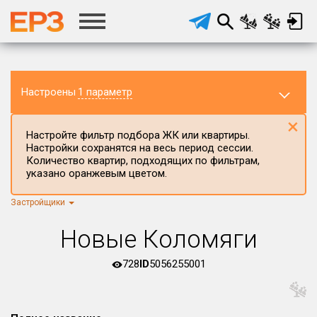
Настроены
1 параметр
×
Настройте фильтр подбора ЖК или квартиры.
Настройки сохранятся на весь период сессии.
Количество квартир, подходящих по фильтрам,
указано оранжевым цветом.
Застройщики
Регион ЖК
г.Москва
×
Новые Коломяги
Район в регионе
Все
728
ID
5056255001
Населённый пункт