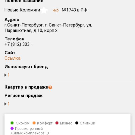
Полное название
Округ
Новые Коломяги
№1743 в РФ
н/р
NaN
Все
Адрес
г.Санкт-Петербург, г. Санкт-Петербург, ул.
Район в городе
Парашютная, д.10, корп.2
Все
Телефон
+7 (812) 303 ...
Цена
₽/м²
млн ₽
Сайт
от
до
Ссылка
Общая площадь, м²
Используют бренд
от
до
1
Срок сдачи
Квартир в продаже
от
до
Регионы продаж
Вид объекта
1
Кол-во комнат
Эконом
Комфорт
Бизнес
Элитный
Просмотренный
Жилых комплексов:
0