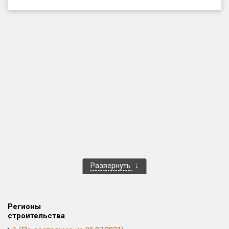
Только новые
Оценка ЕРЗ ЖК
от
до
с продажами
Рейтинг ЕРЗ
Найдено:
Жилых комплексов
1 401 из 1 402
Развернуть
Многоквартирных домов
3 587 из 3 588
Блокированных домов
23 из 23
Домов с апартаментами
258 из 258
Регионы
Поселков таунхаусов
7 из 7
строительства
Многоквартирных домов
2 из 2