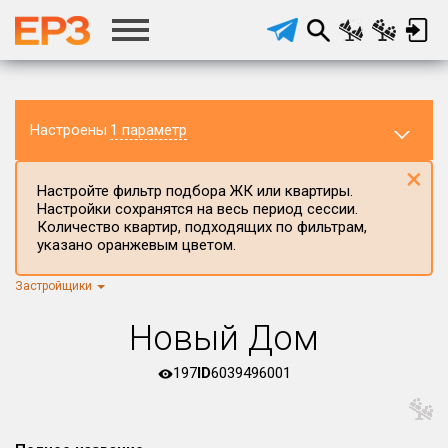
Настроены
1 параметр
×
Настройте фильтр подбора ЖК или квартиры.
Настройки сохранятся на весь период сессии.
Количество квартир, подходящих по фильтрам,
указано оранжевым цветом.
Застройщики
Регион ЖК
г.Москва
×
Новый Дом
Район в регионе
Все
197
ID
6039496001
Населённый пункт