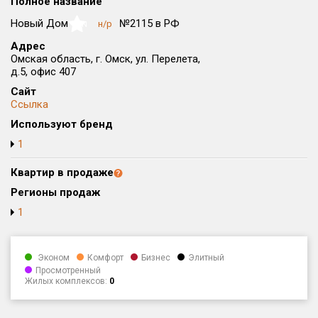
Полное название
Округ
Новый Дом
№2115 в РФ
н/р
NaN
Все
Адрес
Омская область, г. Омск, ул. Перелета,
Район в городе
д.5, офис 407
Все
Сайт
Ссылка
Цена
₽/м²
млн ₽
Используют бренд
от
до
1
Общая площадь, м²
от
до
Квартир в продаже
Регионы продаж
Срок сдачи
1
от
до
Вид объекта
Эконом
Комфорт
Бизнес
Элитный
Просмотренный
Жилых комплексов:
0
Кол-во комнат