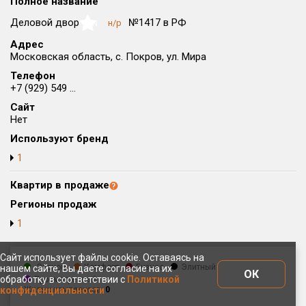
Полное название
Округ
Деловой двор
№1417 в РФ
н/р
NaN
Все
Адрес
Московская область, с. Покров, ул. Мира
Район в городе
Все
Телефон
+7 (929) 549 ...
Сайт
Цена
₽/м²
млн ₽
Нет
от
до
Используют бренд
Общая площадь, м²
1
от
до
Квартир в продаже
Срок сдачи
Регионы продаж
от
до
1
Вид объекта
Сайт использует файлы cookie. Оставаясь на
Эконом
Комфорт
Бизнес
Элитный
нашем сайте, Вы даете согласие на их
Кол-во комнат
ОК
обработку в соответствии с
Политикой
Просмотренный
конфиденциальности
Жилых комплексов:
0