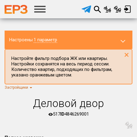
Настроены
1 параметр
×
Настройте фильтр подбора ЖК или квартиры.
Настройки сохранятся на весь период сессии.
Количество квартир, подходящих по фильтрам,
указано оранжевым цветом.
Застройщики
Регион ЖК
г.Москва
×
Деловой двор
Район в регионе
Все
517
ID
4846269001
Населённый пункт