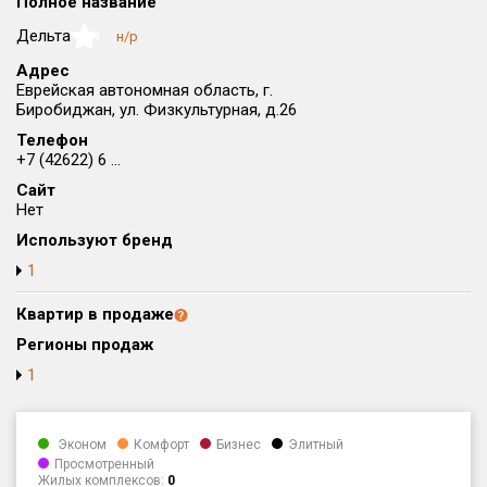
Полное название
Округ
Дельта
н/р
NaN
Все
Адрес
Еврейская автономная область, г.
Район в городе
Биробиджан, ул. Физкультурная, д.26
Все
Телефон
+7 (42622) 6 ...
Цена
₽/м²
млн ₽
Сайт
от
до
Нет
Общая площадь, м²
Используют бренд
от
до
1
Срок сдачи
Квартир в продаже
от
до
Регионы продаж
Вид объекта
1
Кол-во комнат
Эконом
Комфорт
Бизнес
Элитный
Просмотренный
Жилых комплексов:
0