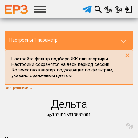
Настроены
1 параметр
×
Настройте фильтр подбора ЖК или квартиры.
Настройки сохранятся на весь период сессии.
Количество квартир, подходящих по фильтрам,
указано оранжевым цветом.
Застройщики
Регион ЖК
г.Москва
×
Дельта
Район в регионе
Все
103
ID
15913883001
Населённый пункт