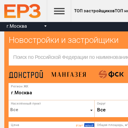
ТОП застройщиков
ТОП н
г.Москва
Новостройки и застройщики
Регион ЖК
г.Москва
Населённый пункт
Округ
Все
Цена
Общая площадь, м
₽/м²
млн ₽