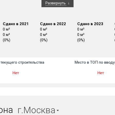
Развернуть
Сдано в 2021
Сдано в 2022
Сдано в 2023
0 м²
0 м²
0 м²
0 м²
0 м²
0 м²
(0%)
(0%)
(0%)
План
План
План
План
План
План
План
План
План
План
План
текущего строительства
Место в ТОП по вводу
Нет
Нет
иона
г.Москва