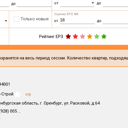
от
до
до
Оценка ЕРЗ ЖК
Только новые
от
до
Рейтинг ЕРЗ
хранятся на весь период сессии. Количество квартир, подходя
94001
-Строй
н/р
NaN
нбургская область, г. Оренбург, ул. Расковой, д.64
928) 005 ...
т