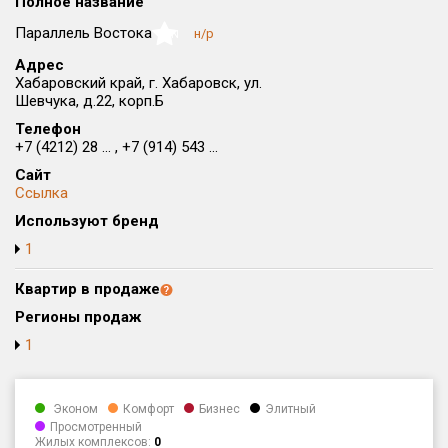
Полное название
Округ
Параллель Востока
н/р
NaN
Все
Адрес
Хабаровский край, г. Хабаровск, ул.
Район в городе
Шевчука, д.22, корп.Б
Все
Телефон
+7 (4212) 28 ... , +7 (914) 543 ...
Цена
₽/м²
млн ₽
Сайт
от
до
Ссылка
Общая площадь, м²
Используют бренд
от
до
1
Срок сдачи
Квартир в продаже
от
до
Регионы продаж
Вид объекта
1
Кол-во комнат
Эконом
Комфорт
Бизнес
Элитный
Просмотренный
Жилых комплексов:
0