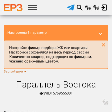
Настроены
1 параметр
×
Настройте фильтр подбора ЖК или квартиры.
Настройки сохранятся на весь период сессии.
Количество квартир, подходящих по фильтрам,
указано оранжевым цветом.
Застройщики
Регион ЖК
г.Москва
×
Параллель Востока
Район в регионе
Все
39
ID
15769555001
Населённый пункт