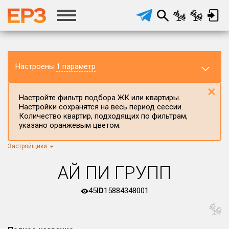
Настроены
1 параметр
×
Настройте фильтр подбора ЖК или квартиры.
Настройки сохранятся на весь период сессии.
Количество квартир, подходящих по фильтрам,
указано оранжевым цветом.
Застройщики
Регион ЖК
г.Москва
×
АЙ ПИ ГРУПП
Район в регионе
Все
45
ID
15884348001
Населённый пункт