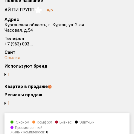
Полное название
Округ
АЙ ПИ ГРУПП
н/р
NaN
Все
Адрес
Курганская область, г. Курган, ул. 2-ая
Район в городе
Часовая, д.54
Все
Телефон
+7 (963) 003 ...
Цена
₽/м²
млн ₽
Сайт
от
до
Ссылка
Общая площадь, м²
Используют бренд
от
до
1
Срок сдачи
Квартир в продаже
от
до
Регионы продаж
Вид объекта
1
Кол-во комнат
Эконом
Комфорт
Бизнес
Элитный
Просмотренный
Жилых комплексов:
0