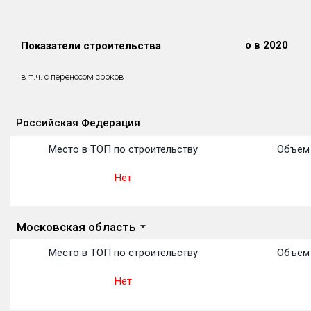
Сдано в 2018
Сдано в 2019
Сдано в 2020
Показатели строительства
0 м²
0 м²
0 м²
0 м²
0 м²
0 м²
в т.ч. с переносом сроков
(0%)
(0%)
(0%)
Российская Федерация
Объекты
Объекты
Объекты
Объекты
Объекты
Объекты
Объекты
Объекты
Объекты
Объекты
Объекты
Место в ТОП по строительству
Объем 
Нет
Московская область
Место в ТОП по строительству
Объем 
Нет