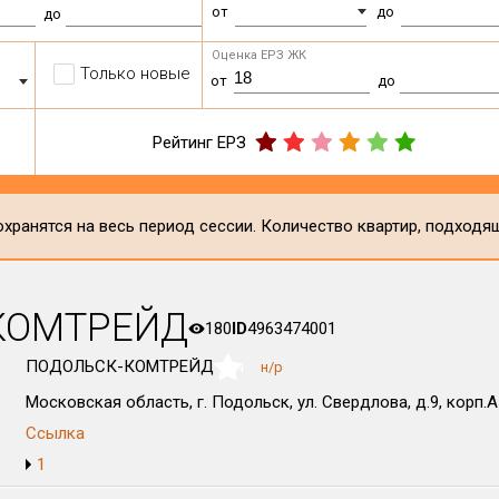
от
до
до
Оценка ЕРЗ ЖК
Только новые
от
до
Рейтинг ЕРЗ
хранятся на весь период сессии. Количество квартир, подходя
КОМТРЕЙД
180
ID
4963474001
ПОДОЛЬСК-КОМТРЕЙД
н/р
NaN
Московская область, г. Подольск, ул. Свердлова, д.9, корп.А
Ссылка
1