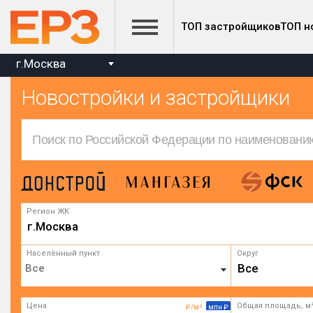
ТОП застройщиков
ТОП н
г.Москва
Новостройки и застройщики
Регион ЖК
г.Москва
Населённый пункт
Округ
Все
Цена
Общая площадь, м
₽/м²
млн ₽