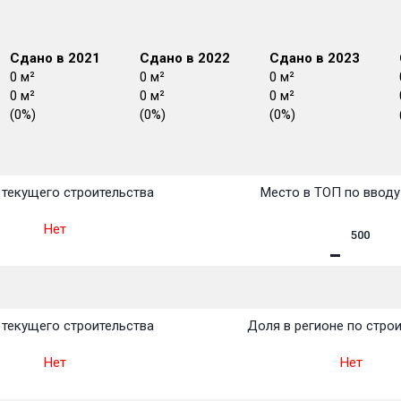
Сдано в 2021
Сдано в 2022
Сдано в 2023
0 м²
0 м²
0 м²
0 м²
0 м²
0 м²
(0%)
(0%)
(0%)
План
План
План
План
План
План
План
План
План
План
План
текущего строительства
Место в ТОП по вводу
Нет
500
текущего строительства
Доля в регионе по стро
Нет
Нет