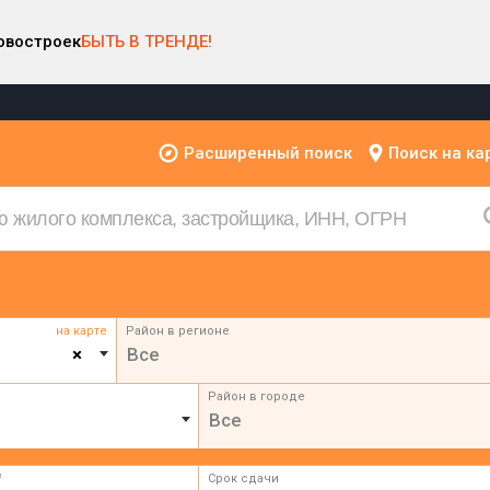
овостроек
БЫТЬ В ТРЕНДЕ!
Расширенный поиск
Поиск на ка
на карте
Район в регионе
×
Все
Район в городе
Все
²
Срок сдачи