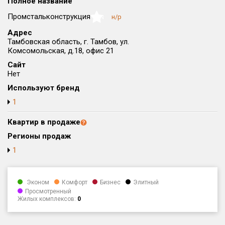
Полное название
Округ
Промстальконструкция
н/р
NaN
Все
Адрес
Тамбовская область, г. Тамбов, ул.
Район в городе
Комсомольская, д.18, офис 21
Все
Сайт
Нет
Цена
₽/м²
млн ₽
Используют бренд
от
до
1
Общая площадь, м²
от
до
Квартир в продаже
Регионы продаж
Срок сдачи
1
от
до
Вид объекта
Эконом
Комфорт
Бизнес
Элитный
Просмотренный
Жилых комплексов:
0
Кол-во комнат