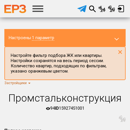
Настроены
1 параметр
×
Настройте фильтр подбора ЖК или квартиры.
Настройки сохранятся на весь период сессии.
Количество квартир, подходящих по фильтрам,
указано оранжевым цветом.
Застройщики
Регион ЖК
г.Москва
×
Промстальконструкция
Район в регионе
Все
94
ID
15927451001
Населённый пункт