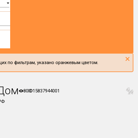
×
щих по фильтрам, указано оранжевым цветом.
-Дом
80
ID
15837944001
РФ