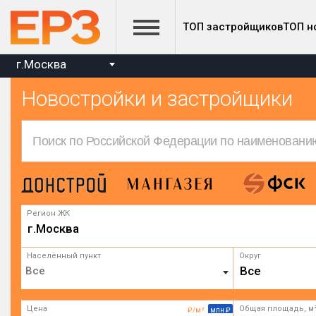
ТОП застройщиков
ТОП н
г.Москва
Новостройки и застройщики
Регион ЖК
г.Москва
Населённый пункт
Округ
Все
Цена
Общая площадь, м
₽/м²
млн ₽