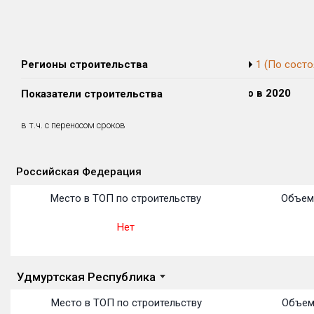
Регионы строительства
1 (По состо
Сдано в 2018
Сдано в 2019
Сдано в 2020
Показатели строительства
0 м²
0 м²
0 м²
0 м²
0 м²
0 м²
в т.ч. с переносом сроков
(0%)
(0%)
(0%)
Российская Федерация
Объекты
Объекты
Объекты
Объекты
Объекты
Объекты
Объекты
Объекты
Объекты
Объекты
Объекты
Место в ТОП по строительству
Объем
Нет
Удмуртская Республика
Место в ТОП по строительству
Объем