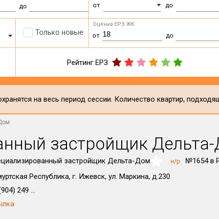
от
до
до
Оценка ЕРЗ ЖК
Только новые
от
до
Рейтинг ЕРЗ
хранятся на весь период сессии. Количество квартир, подходя
Дом
анный застройщик Дельта
ециализированный застройщик Дельта-Дом
№1654 в 
н/р
NaN
уртская Республика, г. Ижевск, ул. Маркина, д.230
904) 249 ...
ылка