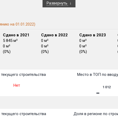
Развернуть
янию на 01.01.2022)
Сдано в 2021
Сдано в 2022
Сдано в 2023
5 845 м²
0 м²
0 м²
0 м²
0 м²
0 м²
(0%)
(0%)
(0%)
План
План
План
План
План
План
План
План
План
План
План
 текущего строительства
Место в ТОП по ввод
Нет
1 012
 текущего строительства
Доля в регионе по стро