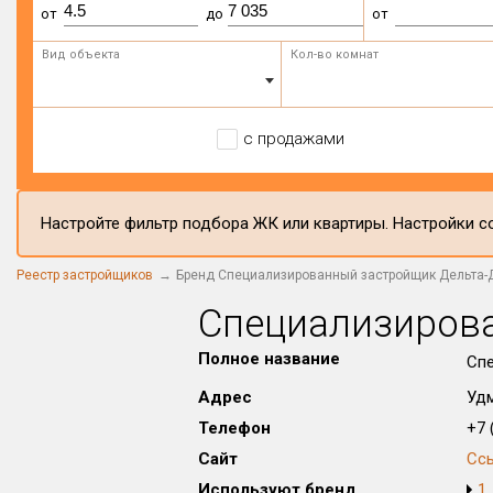
от
до
от
Вид объекта
Кол-во комнат
с продажами
Настройте фильтр подбора ЖК или квартиры. Настройки со
Реестр застройщиков
Бренд Специализированный застройщик Дельта-
Специализиров
Полное название
Сп
Адрес
Удм
Телефон
+7 (
Сайт
Сс
Используют бренд
1