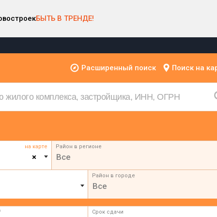
овостроек
БЫТЬ В ТРЕНДЕ!
Расширенный поиск
Поиск на ка
на карте
Район в регионе
×
Все
Район в городе
Все
²
Срок сдачи