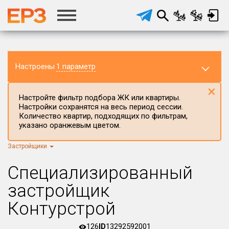
Настроены
1 параметр
×
Настройте фильтр подбора ЖК или квартиры.
Настройки сохранятся на весь период сессии.
Количество квартир, подходящих по фильтрам,
указано оранжевым цветом.
Застройщики
Регион ЖК
г.Москва
×
Специализированный
Район в регионе
застройщик
Все
Контурстрой
Населённый пункт
126
ID
13292592001