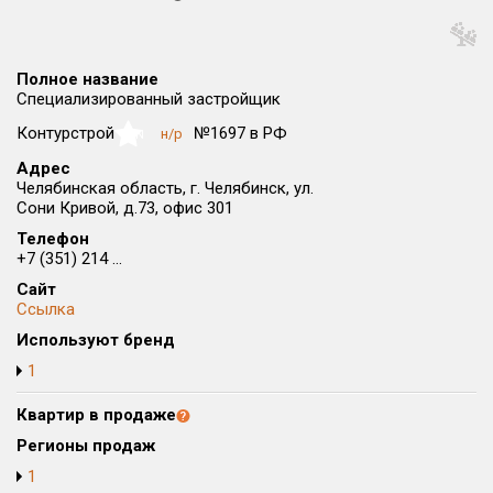
Округ
Все
Полное название
Район в городе
Специализированный застройщик
Все
Контурстрой
№1697 в РФ
н/р
NaN
Адрес
Цена
₽/м²
млн ₽
Челябинская область, г. Челябинск, ул.
от
до
Сони Кривой, д.73, офис 301
Телефон
Общая площадь, м²
+7 (351) 214 ...
от
до
Сайт
Срок сдачи
Ссылка
от
до
Используют бренд
1
Вид объекта
Квартир в продаже
Кол-во комнат
Регионы продаж
1