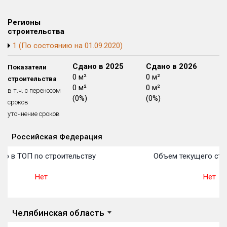
Блокированных домов
175 из 175
Регионы
Квартир, апартаментов,
строительства
блоков в БД
56 039 из 56 039
1 (По состоянию на 01.09.2020)
Сдано в 2024
Сдано в 2025
Сдано в 2026
Показатели
0 м²
0 м²
0 м²
строительства
0 м²
0 м²
0 м²
в т.ч. с переносом
(0%)
(0%)
(0%)
сроков
уточнение сроков
Российская Федерация
Объекты
Объекты
Объекты
Объекты
Объекты
Объекты
Объекты
Объекты
Объекты
Объекты
Объекты
План 
План 
План 
План 
План 
План 
План 
План 
План 
План 
План 
то в ТОП по строительству
Объем текущего стр
Нет
Нет
Челябинская область