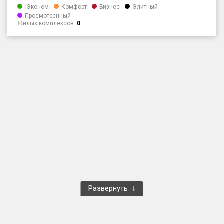
Эконом
Комфорт
Бизнес
Элитный
Только новые
Просмотренный
Жилых комплексов:
0
Оценка ЕРЗ ЖК
от
до
с продажами
Рейтинг ЕРЗ
Найдено:
Жилых комплексов
1 401 из 1 402
Многоквартирных домов
3 587 из 3 588
Блокированных домов
23 из 23
Развернуть
Домов с апартаментами
258 из 258
Поселков таунхаусов
7 из 7
Многоквартирных домов
2 из 2