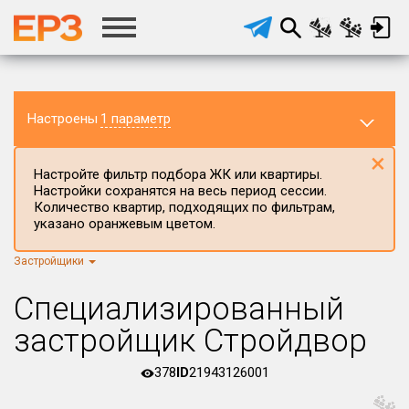
Настроены
1 параметр
×
Настройте фильтр подбора ЖК или квартиры.
Настройки сохранятся на весь период сессии.
Количество квартир, подходящих по фильтрам,
указано оранжевым цветом.
Застройщики
Регион ЖК
г.Москва
×
Специализированный
Район в регионе
застройщик Стройдвор
Все
378
ID
21943126001
Населённый пункт