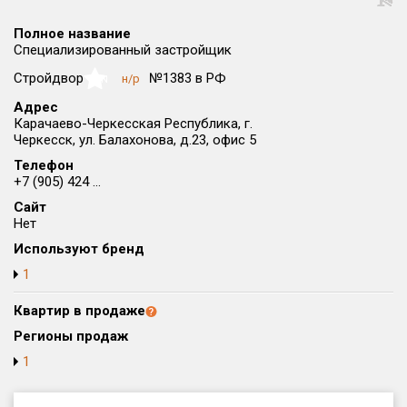
Округ
Полное название
Все
Специализированный застройщик
Район в городе
Стройдвор
№1383 в РФ
н/р
NaN
Все
Адрес
Карачаево-Черкесская Республика, г.
Черкесск, ул. Балахонова, д.23, офис 5
Цена
₽/м²
млн ₽
от
до
Телефон
+7 (905) 424 ...
Общая площадь, м²
Сайт
от
до
Нет
Используют бренд
Срок сдачи
от
до
1
Вид объекта
Квартир в продаже
Регионы продаж
1
Кол-во комнат