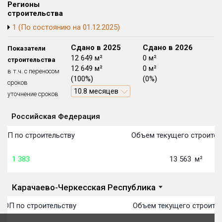
Регионы
Блокированных домов
175 из 175
строительства
Квартир, апартаментов,
1 (По состоянию на 01.12.2025)
блоков в БД
56 039 из 56 039
Сдано в 2024
Сдано в 2025
Сдано в 2026
Показатели
0 м²
12 649 м²
0 м²
строительства
0 м²
12 649 м²
0 м²
в т.ч. с переносом
(0%)
(100%)
(0%)
сроков
10.8 месяцев
уточнение сроков
Российская Федерация
Объекты
Объекты
Объекты
Объекты
Объекты
Объекты
Объекты
Объекты
Объекты
Объекты
Объекты
План 
План 
План 
План 
План 
План 
План 
План 
План 
План 
План 
ТОП по строительству
Объем текущего строител
1 383
13 563
м²
Карачаево-Черкесская Республика
ТОП по строительству
Объем текущего строител