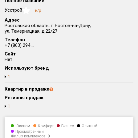
Полное название
Округ
Усстрой
н/р
NaN
Все
Адрес
Ростовская область, г. Ростов-на-Дону,
Район в городе
ул. Темерницкая, д.22/27
Все
Телефон
+7 (863) 294 ...
Цена
₽/м²
млн ₽
Сайт
от
до
Нет
Общая площадь, м²
Используют бренд
от
до
1
Срок сдачи
Квартир в продаже
от
до
Регионы продаж
Вид объекта
1
Кол-во комнат
Эконом
Комфорт
Бизнес
Элитный
Просмотренный
Жилых комплексов:
0