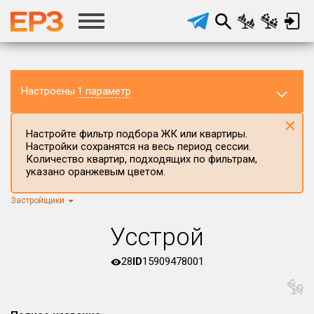
Настроены
1 параметр
×
Настройте фильтр подбора ЖК или квартиры.
Настройки сохранятся на весь период сессии.
Количество квартир, подходящих по фильтрам,
указано оранжевым цветом.
Застройщики
Регион ЖК
г.Москва
×
Усстрой
Район в регионе
Все
28
ID
15909478001
Населённый пункт