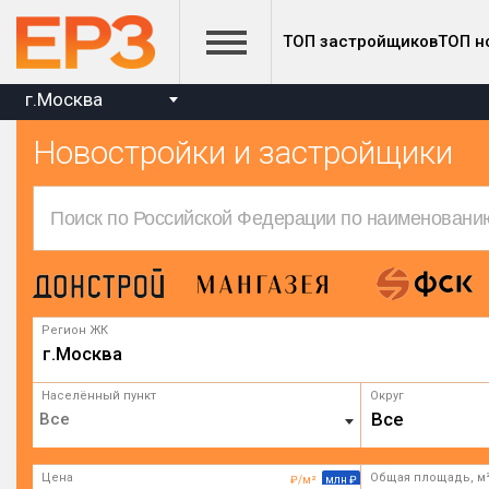
ТОП застройщиков
ТОП н
г.Москва
Новостройки и застройщики
Регион ЖК
г.Москва
Населённый пункт
Округ
Все
Цена
Общая площадь, м
₽/м²
млн ₽