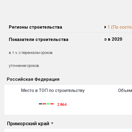
Регионы строительства
1 (По состо
Сдано в 2018
Сдано в 2019
Сдано в 2020
Показатели строительства
0 м²
0 м²
0 м²
0 м²
0 м²
0 м²
в т.ч. с переносом сроков
(0%)
(0%)
(0%)
уточнение сроков
Российская Федерация
Объекты
Объекты
Объекты
Объекты
Объекты
Объекты
Объекты
Объекты
Объекты
Объекты
Объекты
Место в ТОП по строительству
Объем
2 864
Приморский край