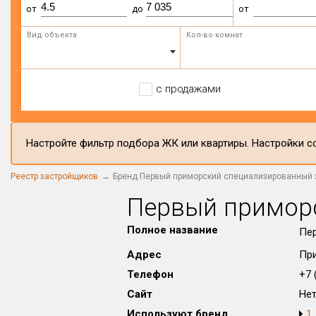
от
до
от
Вид объекта
Кол-во комнат
с продажами
Настройте фильтр подбора ЖК или квартиры. Настройки со
Реестр застройщиков
Бренд Первый приморский специализированный 
Первый примор
Полное название
Пе
Адрес
При
Телефон
+7 (
Сайт
Не
Используют бренд
1