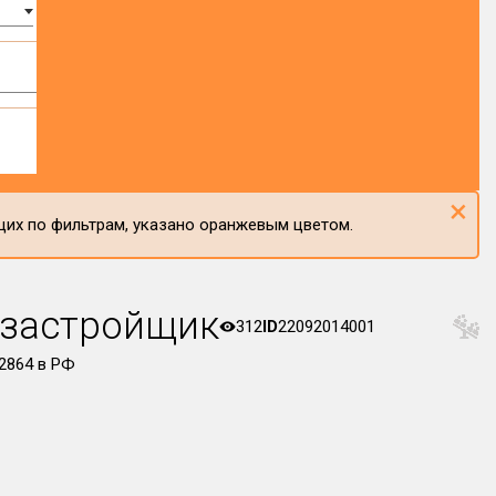
×
щих по фильтрам, указано оранжевым цветом.
 застройщик
312
ID
22092014001
864 в РФ