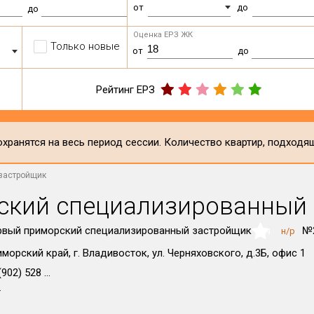
от
до
до
Оценка ЕРЗ ЖК
Только новые
от
до
Рейтинг ЕРЗ
хранятся на весь период сессии. Количество квартир, подходя
застройщик
ский специализированный
рвый приморский специализированный застройщик
№2
н/р
NaN
морский край, г. Владивосток, ул. Черняховского, д.3Б, офис 1
902) 528 ...
т