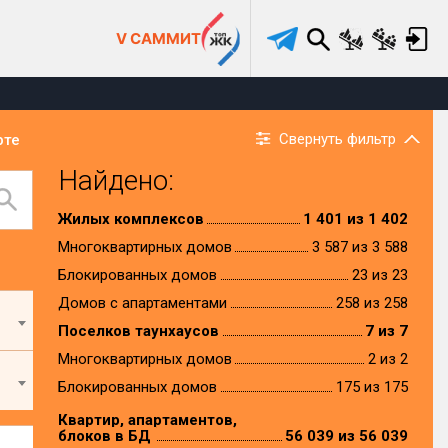
V САММИТ
Свернуть фильтр
рте
Найдено:
Жилых комплексов
1 401 из 1 402
Многоквартирных домов
3 587 из 3 588
Блокированных домов
23 из 23
Домов с апартаментами
258 из 258
Поселков таунхаусов
7 из 7
Многоквартирных домов
2 из 2
Блокированных домов
175 из 175
Квартир, апартаментов,
блоков в БД
56 039 из 56 039