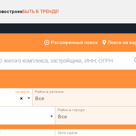
овостроек
БЫТЬ В ТРЕНДЕ!
Расширенный поиск
Поиск на ка
на карте
Район в регионе
×
Все
Район в городе
Все
²
Срок сдачи