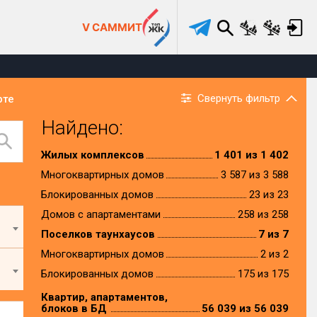
V САММИТ
Свернуть фильтр
рте
Найдено:
Жилых комплексов
1 401 из 1 402
Многоквартирных домов
3 587 из 3 588
Блокированных домов
23 из 23
Домов с апартаментами
258 из 258
Поселков таунхаусов
7 из 7
Многоквартирных домов
2 из 2
Блокированных домов
175 из 175
Квартир, апартаментов,
блоков в БД
56 039 из 56 039