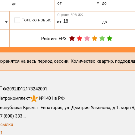
от
до
до
Оценка ЕРЗ ЖК
Только новые
от
до
Рейтинг ЕРЗ
хранятся на весь период сессии. Количество квартир, подходя
т
2092
ID
12173242001
етрокомплект
№1401 в РФ
3.5
еспублика Крым, г. Евпатория, ул. Дмитрия Ульянова, д.1, корп.В
7 (800) 333 ...
Ссылка
1