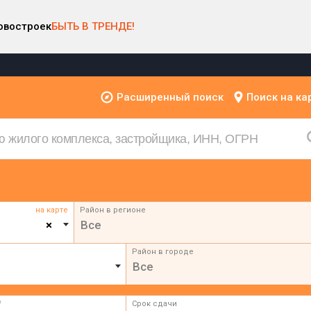
овостроек
БЫТЬ В ТРЕНДЕ!
Расширенный поиск
Поиск на ка
на карте
Район в регионе
×
Все
Район в городе
Все
²
Срок сдачи