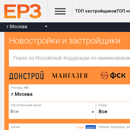
ТОП застройщиков
ТОП н
г.Москва
Новостройки и застройщики
Регион ЖК
г.Москва
Населённый пункт
Округ
Все
Цена
Общая площадь, м
₽/м²
млн ₽