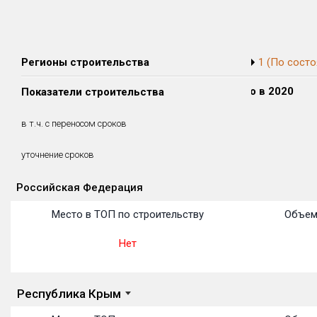
Регионы строительства
1 (По состо
Сдано в 2018
Сдано в 2019
Сдано в 2020
Показатели строительства
0 м²
0 м²
0 м²
0 м²
0 м²
0 м²
в т.ч. с переносом сроков
(0%)
(0%)
(0%)
уточнение сроков
Российская Федерация
Объекты
Объекты
Объекты
Объекты
Объекты
Объекты
Объекты
Объекты
Объекты
Объекты
Объекты
Место в ТОП по строительству
Объем
Нет
Республика Крым