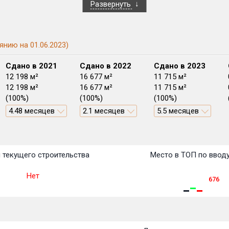
Развернуть
янию на 01.06.2023)
Сдано в 2021
Сдано в 2022
Сдано в 2023
12 198 м²
16 677 м²
11 715 м²
12 198 м²
16 677 м²
11 715 м²
(100%)
(100%)
(100%)
4.48 месяцев
2.1 месяцев
5.5 месяцев
План
План
План
План
План
План
План
План
План
План
План
 текущего строительства
Место в ТОП по ввод
Нет
676