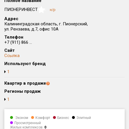
Полное название
Округ
ПИОНЕРИНВЕСТ
н/р
NaN
Все
Адрес
Калининградская область, г. Пионерский,
Район в городе
ул. Рензаева, д.7, офис 10А
Все
Телефон
+7 (911) 866 ...
Цена
₽/м²
млн ₽
Сайт
от
до
Ссылка
Общая площадь, м²
Используют бренд
от
до
1
Срок сдачи
Квартир в продаже
от
до
Регионы продаж
Вид объекта
1
Кол-во комнат
Эконом
Комфорт
Бизнес
Элитный
Просмотренный
Жилых комплексов:
0