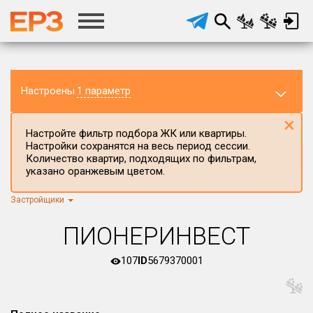
Настроены
1 параметр
×
Настройте фильтр подбора ЖК или квартиры.
Настройки сохранятся на весь период сессии.
Количество квартир, подходящих по фильтрам,
указано оранжевым цветом.
Застройщики
Регион ЖК
г.Москва
×
ПИОНЕРИНВЕСТ
Район в регионе
Все
107
ID
5679370001
Населённый пункт