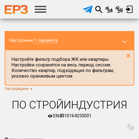
Настроены
1 параметр
×
Настройте фильтр подбора ЖК или квартиры.
Настройки сохранятся на весь период сессии.
Количество квартир, подходящих по фильтрам,
указано оранжевым цветом.
Застройщики
Регион ЖК
г.Москва
×
ПО СТРОЙИНДУСТРИЯ
Район в регионе
Все
336
ID
10164253001
Населённый пункт