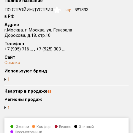
Полное название
Округ
ПО СТРОЙИНДУСТРИЯ
№1833
н/р
NaN
Все
в РФ
Адрес
Район в городе
г.Москва, г. Москва, ул. Генерала
Все
Дорохова, д.18, стр.10
Телефон
Цена
₽/м²
млн ₽
+7 (905) 716 ... , +7 (925) 303 ...
от
до
Сайт
Ссылка
Общая площадь, м²
Используют бренд
от
до
1
Срок сдачи
от
до
Квартир в продаже
Регионы продаж
Вид объекта
1
Кол-во комнат
Эконом
Комфорт
Бизнес
Элитный
Просмотренный