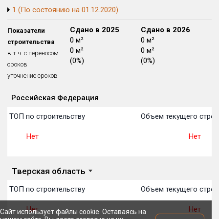
1 (По состоянию на 01.12.2020)
Блокированных домов
175 из 175
Квартир, апартаментов,
Сдано в 2024
Сдано в 2025
Сдано в 2026
Показатели
блоков в БД
56 039 из 56 039
0 м²
0 м²
0 м²
строительства
0 м²
0 м²
0 м²
в т.ч. с переносом
(0%)
(0%)
(0%)
сроков
уточнение сроков
Российская Федерация
Объекты
Объекты
Объекты
Объекты
Объекты
Объекты
Объекты
Объекты
Объекты
Объекты
Объекты
План 
План 
План 
План 
План 
План 
План 
План 
План 
План 
План 
 в ТОП по строительству
Объем текущего строи
Нет
Нет
Тверская область
 в ТОП по строительству
Объем текущего строи
Нет
Нет
Сайт использует файлы cookie. Оставаясь на