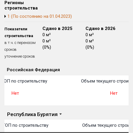
Регионы
Блокированных домов
175 из 175
строительства
Квартир, апартаментов,
1 (По состоянию на 01.04.2023)
блоков в БД
56 039 из 56 039
Сдано в 2024
Сдано в 2025
Сдано в 2026
Показатели
0 м²
0 м²
0 м²
строительства
0 м²
0 м²
0 м²
в т.ч. с переносом
(0%)
(0%)
(0%)
сроков
уточнение сроков
Российская Федерация
Объекты
Объекты
Объекты
Объекты
Объекты
Объекты
Объекты
Объекты
Объекты
Объекты
Объекты
План 
План 
План 
План 
План 
План 
План 
План 
План 
План 
План 
 ТОП по строительству
Объем текущего строите
Нет
Нет
Республика Бурятия
 ТОП по строительству
Объем текущего строите