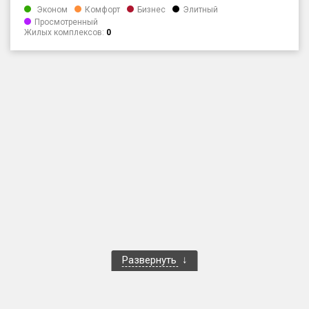
Эконом
Комфорт
Бизнес
Элитный
Только новые
Просмотренный
Жилых комплексов:
0
Оценка ЕРЗ ЖК
от
до
с продажами
Рейтинг ЕРЗ
Найдено:
Жилых комплексов
1 401 из 1 402
Многоквартирных домов
3 587 из 3 588
Блокированных домов
23 из 23
Развернуть
Домов с апартаментами
258 из 258
Поселков таунхаусов
7 из 7
Многоквартирных домов
2 из 2