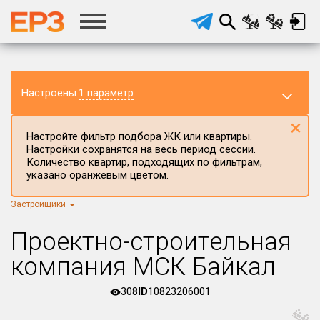
Настроены
1 параметр
×
Настройте фильтр подбора ЖК или квартиры.
Настройки сохранятся на весь период сессии.
Количество квартир, подходящих по фильтрам,
указано оранжевым цветом.
Застройщики
Регион ЖК
г.Москва
×
Проектно-строительная
Район в регионе
компания МСК Байкал
Все
308
ID
10823206001
Населённый пункт