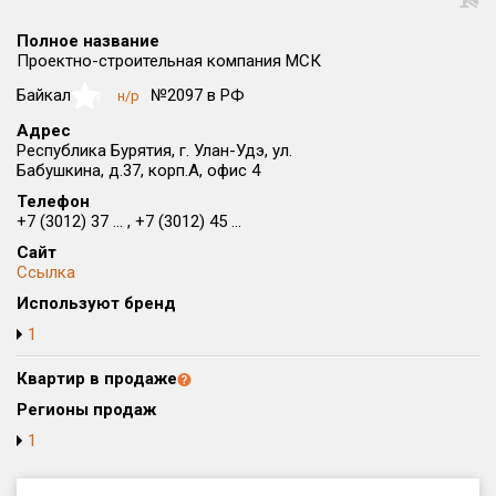
Округ
Полное название
Все
Проектно-строительная компания МСК
Район в городе
Байкал
№2097 в РФ
н/р
NaN
Все
Адрес
Республика Бурятия, г. Улан-Удэ, ул.
Бабушкина, д.37, корп.А, офис 4
Цена
₽/м²
млн ₽
от
до
Телефон
+7 (3012) 37 ... , +7 (3012) 45 ...
Общая площадь, м²
Сайт
от
до
Ссылка
Используют бренд
Срок сдачи
от
до
1
Вид объекта
Квартир в продаже
Регионы продаж
1
Кол-во комнат