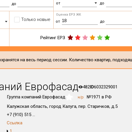
от
до
до
Оценка ЕРЗ ЖК
Только новые
от
до
Рейтинг ЕРЗ
хранятся на весь период сессии. Количество квартир, подходя
паний Еврофасад
482
ID
6032329001
Группа компаний Еврофасад
№1971 в РФ
н/р
NaN
Калужская область, город Калуга, пер. Старичков, д.5
+7 (910) 515 ...
Ссылка
1