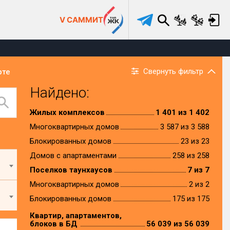
V САММИТ
Свернуть фильтр
рте
Найдено:
Жилых комплексов
1 401 из 1 402
Многоквартирных домов
3 587 из 3 588
Блокированных домов
23 из 23
Домов с апартаментами
258 из 258
Поселков таунхаусов
7 из 7
Многоквартирных домов
2 из 2
Блокированных домов
175 из 175
Квартир, апартаментов,
блоков в БД
56 039 из 56 039