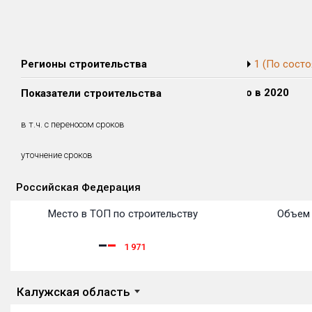
Регионы строительства
1 (По состо
Сдано в 2018
Сдано в 2019
Сдано в 2020
Показатели строительства
4 076 м²
3 583 м²
0 м²
4 076 м²
0 м²
0 м²
в т.ч. с переносом сроков
(100%)
(0%)
(0%)
1.64 месяцев
уточнение сроков
Российская Федерация
Объекты
Объекты
Объекты
Объекты
Объекты
Объекты
Объекты
Объекты
Объекты
Объекты
Объекты
Объекты
Место в ТОП по строительству
Объем 
1 971
Калужская область