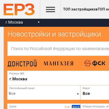
ТОП застройщиков
ТОП н
г.Москва
Новостройки и застройщики
Регион ЖК
г.Москва
Населённый пункт
Округ
Все
Цена
Общая площадь, м
₽/м²
млн ₽