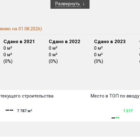
Развернуть
янию на 01.08.2026)
Сдано в 2021
Сдано в 2022
Сдано в 2023
0 м²
0 м²
0 м²
0 м²
0 м²
0 м²
(0%)
(0%)
(0%)
План сдачи:
перв
План
План
План
План
План
План
План
План
План
План
План
текущего строительства
Место в ТОП по вводу
7 787
м²
1 317