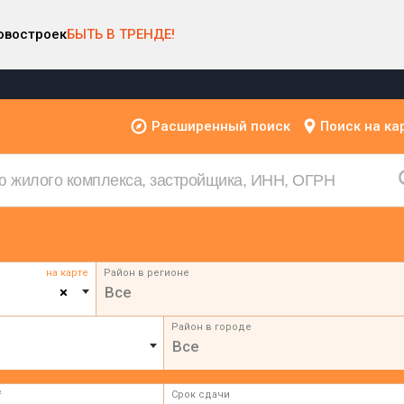
овостроек
БЫТЬ В ТРЕНДЕ!
Расширенный поиск
Поиск на ка
на карте
Район в регионе
×
Все
Район в городе
Все
²
Срок сдачи