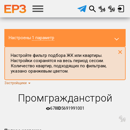
Настроены
1 параметр
×
Настройте фильтр подбора ЖК или квартиры.
Настройки сохранятся на весь период сессии.
Количество квартир, подходящих по фильтрам,
указано оранжевым цветом.
Застройщики
Регион ЖК
г.Москва
×
Промгражданстрой
Район в регионе
Все
678
ID
5691991001
Населённый пункт