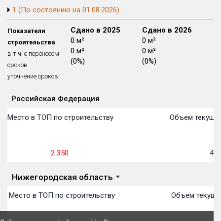
1 (По состоянию на 01.08.2026)
Блокированных домов
175 из 175
Квартир, апартаментов,
Сдано в 2024
Сдано в 2025
Сдано в 2026
Показатели
блоков в БД
56 039 из 56 039
0 м²
0 м²
0 м²
строительства
0 м²
0 м²
0 м²
в т.ч. с переносом
(0%)
(0%)
(0%)
сроков
уточнение сроков
Российская Федерация
Объекты
Объекты
Объекты
Объекты
Объекты
Объекты
Объекты
Объекты
Объекты
Объекты
Объекты
Объекты
План сдачи:
первон
План 
План 
План 
План 
План 
План 
План 
План 
План 
План 
План 
Место в ТОП по строительству
Объем текущег
2 350
4 9
Нижегородская область
Место в ТОП по строительству
Объем текущег