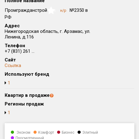
Полное название
Округ
Промгражданстрой
№2350 в
н/р
NaN
Все
РФ
Адрес
Район в городе
Нижегородская область, г. Арзамас, ул.
Все
Ленина, д.116
Телефон
Цена
₽/м²
млн ₽
+7 (831) 261 ...
от
до
Сайт
Ссылка
Общая площадь, м²
Используют бренд
от
до
1
Срок сдачи
от
до
Квартир в продаже
Регионы продаж
Вид объекта
1
Кол-во комнат
Эконом
Комфорт
Бизнес
Элитный
Просмотренный