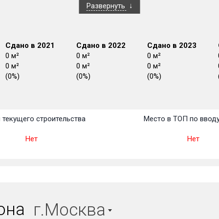
Развернуть
Сдано в 2021
Сдано в 2022
Сдано в 2023
0 м²
0 м²
0 м²
0 м²
0 м²
0 м²
(0%)
(0%)
(0%)
План
План
План
План
План
План
План
План
План
План
План
 текущего строительства
Место в ТОП по ввод
Нет
Нет
иона
г.Москва