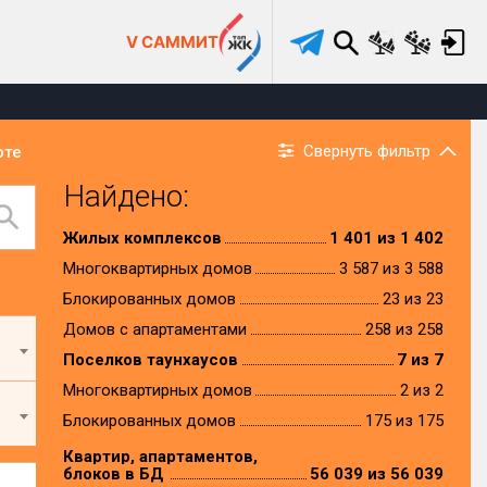
V САММИТ
Свернуть фильтр
рте
Найдено:
Жилых комплексов
1 401 из 1 402
Многоквартирных домов
3 587 из 3 588
Блокированных домов
23 из 23
Домов с апартаментами
258 из 258
Поселков таунхаусов
7 из 7
Многоквартирных домов
2 из 2
Блокированных домов
175 из 175
Квартир, апартаментов,
блоков в БД
56 039 из 56 039