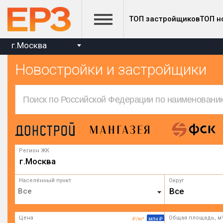
ТОП застройщиков
ТОП н
г.Москва
Новостройки и застройщики
Регион ЖК
г.Москва
Населённый пункт
Округ
Все
Цена
Общая площадь, м
₽/м²
млн ₽