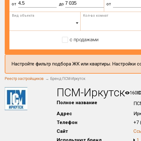
от
до
от
Вид объекта
Кол-во комнат
с продажами
Настройте фильтр подбора ЖК или квартиры. Настройки со
Реестр застройщиков
Бренд ПСМ-Иркутск
ПСМ-Иркутск
160
I
Полное название
ПС
Адрес
Ирк
Телефон
+7 (
Сайт
Сс
Используют бренд
1