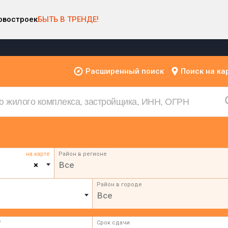
овостроек
БЫТЬ В ТРЕНДЕ!
Расширенный поиск
Поиск на ка
на карте
Район в регионе
×
Все
Район в городе
Все
²
Срок сдачи