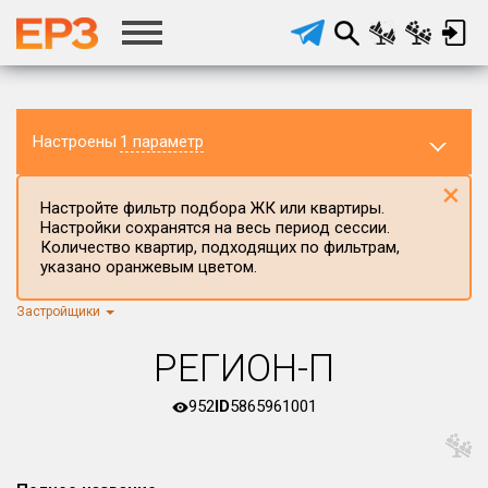
Настроены
1 параметр
×
Настройте фильтр подбора ЖК или квартиры.
Настройки сохранятся на весь период сессии.
Количество квартир, подходящих по фильтрам,
указано оранжевым цветом.
Застройщики
Регион ЖК
г.Москва
×
РЕГИОН-П
Район в регионе
Все
952
ID
5865961001
Населённый пункт