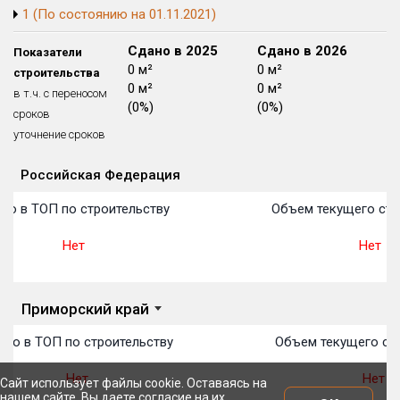
1 (По состоянию на 01.11.2021)
Блокированных домов
175 из 175
Квартир, апартаментов,
Сдано в 2024
Сдано в 2025
Сдано в 2026
Показатели
блоков в БД
56 039 из 56 039
0 м²
0 м²
0 м²
строительства
0 м²
0 м²
0 м²
в т.ч. с переносом
(0%)
(0%)
(0%)
сроков
уточнение сроков
Российская Федерация
Объекты
Объекты
Объекты
Объекты
Объекты
Объекты
Объекты
Объекты
Объекты
Объекты
Объекты
План 
План 
План 
План 
План 
План 
План 
План 
План 
План 
План 
то в ТОП по строительству
Объем текущего стр
Нет
Нет
Приморский край
то в ТОП по строительству
Объем текущего стр
Нет
Нет
Сайт использует файлы cookie. Оставаясь на
нашем сайте, Вы даете согласие на их