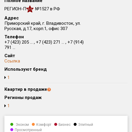
Полное название
Округ
РЕГИОН-П
№1527 в РФ
0.5
Все
Адрес
Приморский край, г. Владивосток, ул.
Район в городе
Русская, д.17, корп.1, офис 307
Все
Телефон
+7 (423) 205 ... , +7 (423) 271 ... , +7 (914)
Цена
791 ...
₽/м²
млн ₽
от
до
Сайт
Ссылка
Общая площадь, м²
Используют бренд
от
до
1
Срок сдачи
от
до
Квартир в продаже
Регионы продаж
Вид объекта
1
Кол-во комнат
Эконом
Комфорт
Бизнес
Элитный
Просмотренный