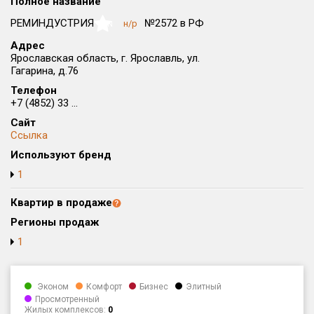
Полное название
Округ
РЕМИНДУСТРИЯ
№2572 в РФ
н/р
NaN
Все
Адрес
Ярославская область, г. Ярославль, ул.
Район в городе
Гагарина, д.76
Все
Телефон
+7 (4852) 33 ...
Цена
₽/м²
млн ₽
Сайт
от
до
Ссылка
Общая площадь, м²
Используют бренд
от
до
1
Срок сдачи
Квартир в продаже
от
до
Регионы продаж
Вид объекта
1
Кол-во комнат
Эконом
Комфорт
Бизнес
Элитный
Просмотренный
Жилых комплексов:
0