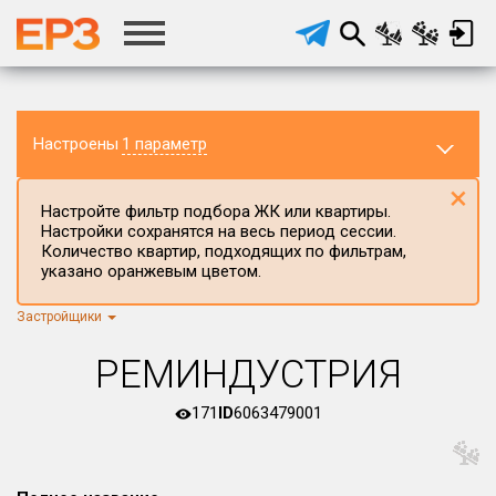
Настроены
1 параметр
×
Настройте фильтр подбора ЖК или квартиры.
Настройки сохранятся на весь период сессии.
Количество квартир, подходящих по фильтрам,
указано оранжевым цветом.
Застройщики
Регион ЖК
г.Москва
×
РЕМИНДУСТРИЯ
Район в регионе
Все
171
ID
6063479001
Населённый пункт