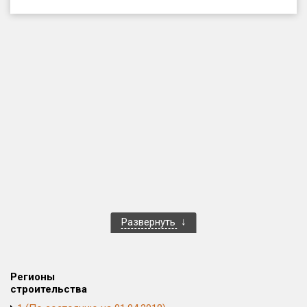
Только новые
Оценка ЕРЗ ЖК
от
до
с продажами
Рейтинг ЕРЗ
Найдено:
Жилых комплексов
1 400 из 1 401
Развернуть
Многоквартирных домов
3 584 из 3 585
Блокированных домов
23 из 23
Домов с апартаментами
258 из 258
Регионы
Поселков таунхаусов
7 из 7
строительства
Многоквартирных домов
2 из 2