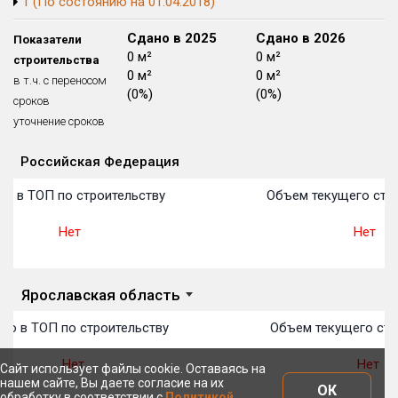
1 (По состоянию на 01.04.2018)
Блокированных домов
175 из 175
Сдано в 2024
Сдано в 2025
Сдано в 2026
Показатели
Квартир, апартаментов,
0 м²
0 м²
0 м²
строительства
блоков в БД
56 039 из 56 039
0 м²
0 м²
0 м²
в т.ч. с переносом
(0%)
(0%)
(0%)
сроков
уточнение сроков
Российская Федерация
Объекты
Объекты
Объекты
Объекты
Объекты
Объекты
Объекты
Объекты
Объекты
Объекты
Объекты
План 
План 
План 
План 
План 
План 
План 
План 
План 
План 
План 
о в ТОП по строительству
Объем текущего стро
Нет
Нет
Ярославская область
то в ТОП по строительству
Объем текущего стр
Нет
Нет
Сайт использует файлы cookie. Оставаясь на
нашем сайте, Вы даете согласие на их
ОК
обработку в соответствии с
Политикой