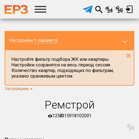
Настроены
1 параметр
×
Настройте фильтр подбора ЖК или квартиры.
Настройки сохранятся на весь период сессии.
Количество квартир, подходящих по фильтрам,
указано оранжевым цветом.
Застройщики
Регион ЖК
г.Москва
×
Ремстрой
Район в регионе
Все
125
ID
15918102001
Населённый пункт