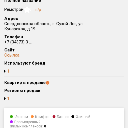
Полное название
Округ
Ремстрой
н/р
NaN
Все
Адрес
Свердловская область, г. Сухой Лог, ул.
Район в городе
Кунарская, д.19
Все
Телефон
+7 (34373) 3 ...
Цена
₽/м²
млн ₽
Сайт
от
до
Ссылка
Общая площадь, м²
Используют бренд
от
до
1
Срок сдачи
Квартир в продаже
от
до
Регионы продаж
Вид объекта
1
Кол-во комнат
Эконом
Комфорт
Бизнес
Элитный
Просмотренный
Жилых комплексов:
0