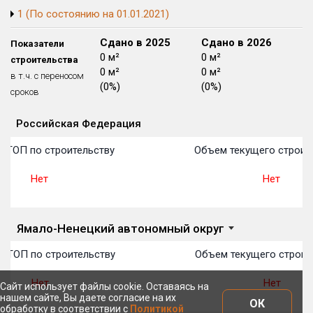
1 (По состоянию на 01.01.2021)
Блокированных домов
175 из 175
Квартир, апартаментов,
Сдано в 2024
Сдано в 2025
Сдано в 2026
Показатели
блоков в БД
56 039 из 56 039
0 м²
0 м²
0 м²
строительства
0 м²
0 м²
0 м²
в т.ч. с переносом
(0%)
(0%)
(0%)
сроков
Российская Федерация
Объекты
Объекты
Объекты
Объекты
Объекты
Объекты
Объекты
Объекты
Объекты
Объекты
Объекты
План 
План 
План 
План 
План 
План 
План 
План 
План 
План 
План 
 ТОП по строительству
Объем текущего строите
Нет
Нет
Ямало-Ненецкий автономный округ
 ТОП по строительству
Объем текущего строит
Нет
Нет
Сайт использует файлы cookie. Оставаясь на
нашем сайте, Вы даете согласие на их
ОК
обработку в соответствии с
Политикой