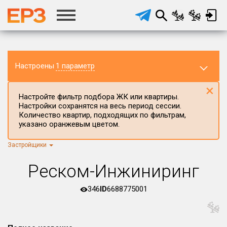
Настроены
1 параметр
×
Настройте фильтр подбора ЖК или квартиры.
Настройки сохранятся на весь период сессии.
Количество квартир, подходящих по фильтрам,
указано оранжевым цветом.
Застройщики
Регион ЖК
г.Москва
×
Реском-Инжиниринг
Район в регионе
Все
346
ID
6688775001
Населённый пункт