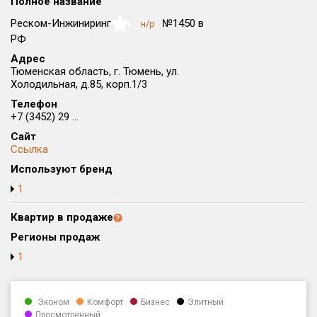
Полное название
Округ
Реском-Инжиниринг
№1450 в
н/р
NaN
Все
РФ
Адрес
Район в городе
Тюменская область, г. Тюмень, ул.
Все
Холодильная, д.85, корп.1/3
Телефон
Цена
₽/м²
млн ₽
+7 (3452) 29 ...
от
до
Сайт
Ссылка
Общая площадь, м²
Используют бренд
от
до
1
Срок сдачи
от
до
Квартир в продаже
Регионы продаж
Вид объекта
1
Кол-во комнат
Эконом
Комфорт
Бизнес
Элитный
Просмотренный