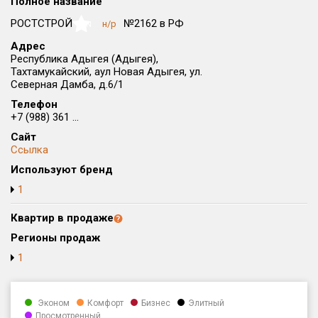
Полное название
Округ
РОСТСТРОЙ
№2162 в РФ
н/р
NaN
Все
Адрес
Республика Адыгея (Адыгея),
Район в городе
Тахтамукайский, аул Новая Адыгея, ул.
Все
Северная Дамба, д.6/1
Телефон
Цена
₽/м²
млн ₽
+7 (988) 361 ...
от
до
Сайт
Ссылка
Общая площадь, м²
Используют бренд
от
до
1
Срок сдачи
от
до
Квартир в продаже
Регионы продаж
Вид объекта
1
Кол-во комнат
Эконом
Комфорт
Бизнес
Элитный
Просмотренный