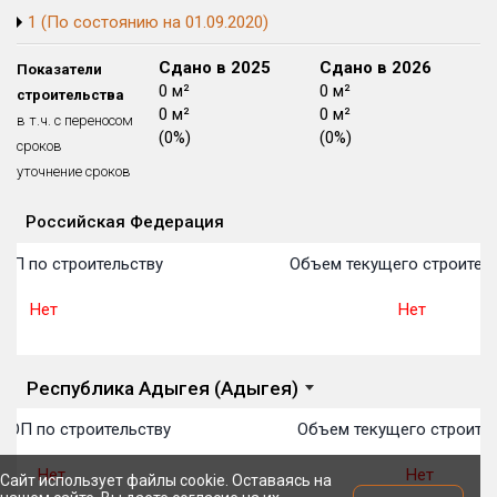
1 (По состоянию на 01.09.2020)
Блокированных домов
175 из 175
Квартир, апартаментов,
Сдано в 2024
Сдано в 2025
Сдано в 2026
Показатели
блоков в БД
56 039 из 56 039
0 м²
0 м²
0 м²
строительства
0 м²
0 м²
0 м²
в т.ч. с переносом
(0%)
(0%)
(0%)
сроков
уточнение сроков
Российская Федерация
Объекты
Объекты
Объекты
Объекты
Объекты
Объекты
Объекты
Объекты
Объекты
Объекты
Объекты
План 
План 
План 
План 
План 
План 
План 
План 
План 
План 
План 
ОП по строительству
Объем текущего строитель
Нет
Нет
Республика Адыгея (Адыгея)
ТОП по строительству
Объем текущего строител
Нет
Нет
Сайт использует файлы cookie. Оставаясь на