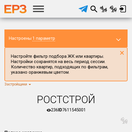
Настроены
1 параметр
×
Настройте фильтр подбора ЖК или квартиры.
Настройки сохранятся на весь период сессии.
Количество квартир, подходящих по фильтрам,
указано оранжевым цветом.
Застройщики
Регион ЖК
г.Москва
×
РОСТСТРОЙ
Район в регионе
Все
236
ID
7611545001
Населённый пункт