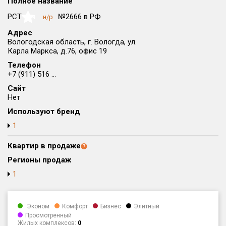
Полное название
Округ
РСТ
№2666 в РФ
н/р
NaN
Все
Адрес
Вологодская область, г. Вологда, ул.
Район в городе
Карла Маркса, д.76, офис 19
Все
Телефон
+7 (911) 516 ...
Цена
₽/м²
млн ₽
Сайт
от
до
Нет
Общая площадь, м²
Используют бренд
от
до
1
Срок сдачи
Квартир в продаже
от
до
Регионы продаж
Вид объекта
1
Кол-во комнат
Эконом
Комфорт
Бизнес
Элитный
Просмотренный
Жилых комплексов:
0