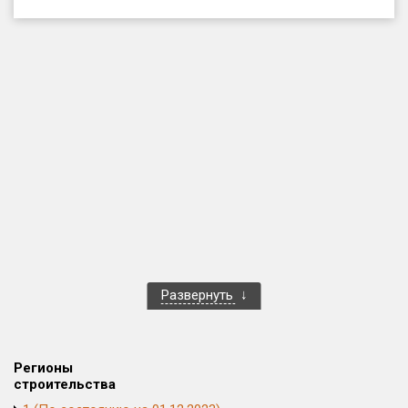
Только новые
Оценка ЕРЗ ЖК
от
до
с продажами
Рейтинг ЕРЗ
Найдено:
Жилых комплексов
1 401 из 1 402
Развернуть
Многоквартирных домов
3 587 из 3 588
Блокированных домов
23 из 23
Домов с апартаментами
258 из 258
Регионы
Поселков таунхаусов
7 из 7
строительства
Многоквартирных домов
2 из 2