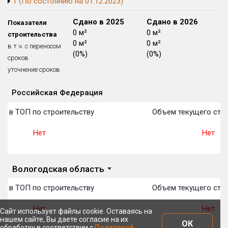
1 (По состоянию на 01.12.2023)
Блокированных домов
175 из 175
Сдано в 2024
Сдано в 2025
Сдано в 2026
Показатели
Квартир, апартаментов,
0 м²
0 м²
0 м²
строительства
блоков в БД
56 039 из 56 039
0 м²
0 м²
0 м²
в т.ч. с переносом
(0%)
(0%)
(0%)
сроков
уточнение сроков
Российская Федерация
Объекты
Объекты
Объекты
Объекты
Объекты
Объекты
Объекты
Объекты
Объекты
Объекты
Объекты
План 
План 
План 
План 
План 
План 
План 
План 
План 
План 
План 
о в ТОП по строительству
Объем текущего стро
Нет
Нет
Вологодская область
о в ТОП по строительству
Объем текущего стро
Нет
Нет
Сайт использует файлы cookie. Оставаясь на
нашем сайте, Вы даете согласие на их
ОК
обработку в соответствии с
Политикой