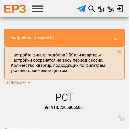
Настроены
1 параметр
×
Настройте фильтр подбора ЖК или квартиры.
Настройки сохранятся на весь период сессии.
Количество квартир, подходящих по фильтрам,
указано оранжевым цветом.
Застройщики
Регион ЖК
г.Москва
×
РСТ
Район в регионе
Все
191
ID
22068055001
Населённый пункт