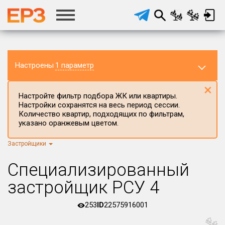
Настроены
1 параметр
×
Настройте фильтр подбора ЖК или квартиры.
Настройки сохранятся на весь период сессии.
Количество квартир, подходящих по фильтрам,
указано оранжевым цветом.
Застройщики
Регион ЖК
г.Москва
×
Специализированный
Район в регионе
застройщик РСУ 4
Все
253
ID
22575916001
Населённый пункт