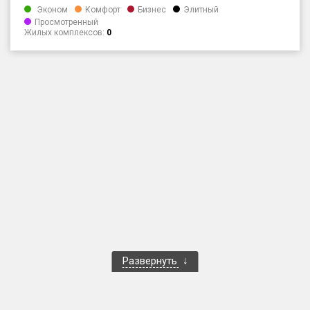
Эконом
Комфорт
Бизнес
Элитный
Только новые
Просмотренный
Жилых комплексов:
0
Оценка ЕРЗ ЖК
от
до
с продажами
Рейтинг ЕРЗ
Найдено:
Жилых комплексов
1 401 из 1 402
Многоквартирных домов
3 587 из 3 588
Блокированных домов
23 из 23
Развернуть
Домов с апартаментами
258 из 258
Поселков таунхаусов
7 из 7
Многоквартирных домов
2 из 2