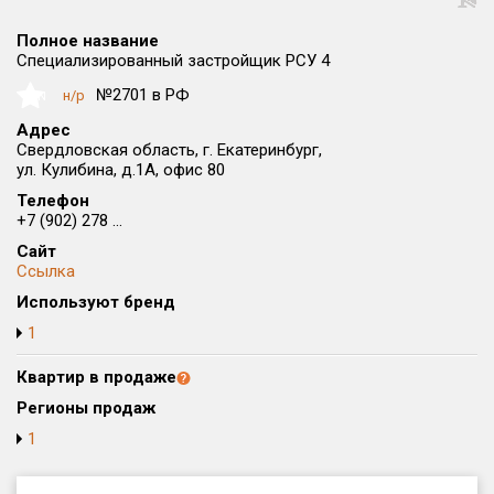
Округ
Полное название
Все
Специализированный застройщик РСУ 4
Район в городе
№2701 в РФ
н/р
NaN
Все
Адрес
Свердловская область, г. Екатеринбург,
ул. Кулибина, д.1А, офис 80
Цена
₽/м²
млн ₽
от
до
Телефон
+7 (902) 278 ...
Общая площадь, м²
Сайт
от
до
Ссылка
Используют бренд
Срок сдачи
от
до
1
Вид объекта
Квартир в продаже
Регионы продаж
1
Кол-во комнат