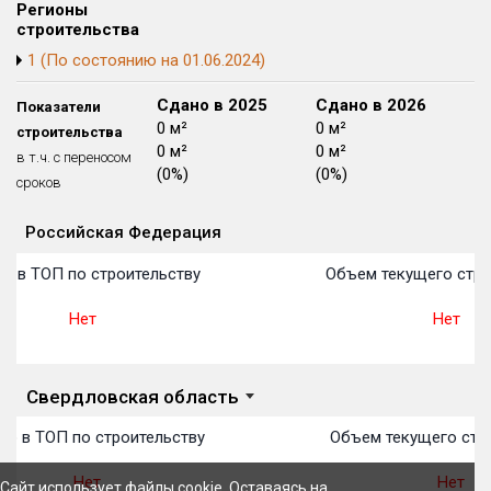
Регионы
Блокированных домов
175 из 175
строительства
Квартир, апартаментов,
1 (По состоянию на 01.06.2024)
блоков в БД
56 039 из 56 039
Сдано в 2024
Сдано в 2025
Сдано в 2026
Показатели
2 012 м²
0 м²
0 м²
строительства
0 м²
0 м²
0 м²
в т.ч. с переносом
(0%)
(0%)
(0%)
сроков
Российская Федерация
Объекты
Объекты
Объекты
Объекты
Объекты
Объекты
Объекты
Объекты
Объекты
Объекты
Объекты
План 
План 
План 
План 
План 
План 
План 
План 
План 
План 
План 
о в ТОП по строительству
Объем текущего стро
Нет
Нет
Свердловская область
о в ТОП по строительству
Объем текущего стро
Нет
Нет
Сайт использует файлы cookie. Оставаясь на