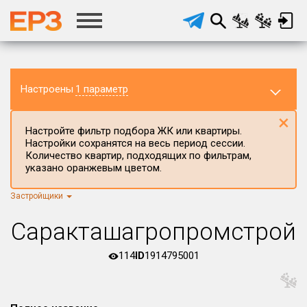
Настроены
1 параметр
×
Настройте фильтр подбора ЖК или квартиры.
Настройки сохранятся на весь период сессии.
Количество квартир, подходящих по фильтрам,
указано оранжевым цветом.
Застройщики
Регион ЖК
г.Москва
×
Саракташагропромстрой
Район в регионе
Все
114
ID
1914795001
Населённый пункт