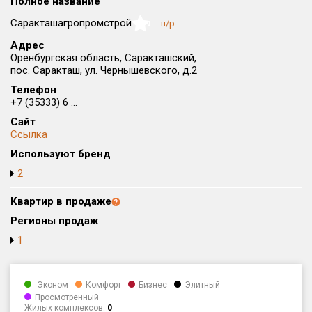
Полное название
Округ
Саракташагропромстрой
н/р
NaN
Все
Адрес
Оренбургская область, Саракташский,
Район в городе
пос. Саракташ, ул. Чернышевского, д.2
Все
Телефон
+7 (35333) 6 ...
Цена
₽/м²
млн ₽
Сайт
от
до
Ссылка
Общая площадь, м²
Используют бренд
от
до
2
Срок сдачи
Квартир в продаже
от
до
Регионы продаж
Вид объекта
1
Кол-во комнат
Эконом
Комфорт
Бизнес
Элитный
Просмотренный
Жилых комплексов:
0