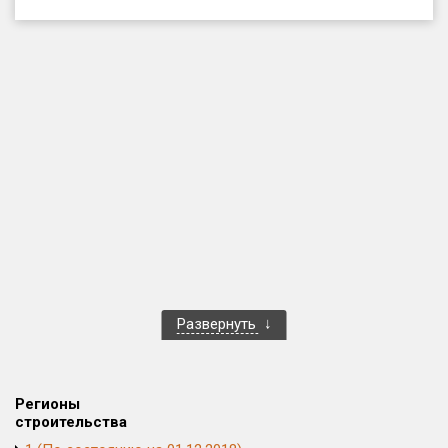
Только новые
Оценка ЕРЗ ЖК
от
до
с продажами
Рейтинг ЕРЗ
Найдено:
Жилых комплексов
1 400 из 1 401
Развернуть
Многоквартирных домов
3 586 из 3 585
Блокированных домов
23 из 23
Домов с апартаментами
258 из 258
Регионы
Поселков таунхаусов
7 из 7
строительства
Многоквартирных домов
2 из 2