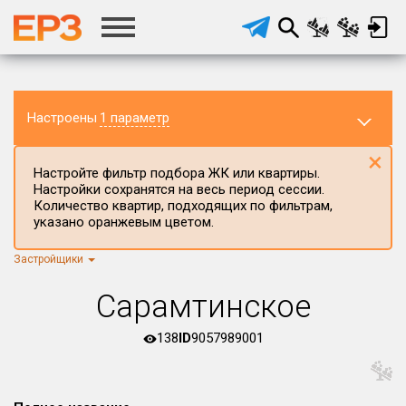
Настроены
1 параметр
×
Настройте фильтр подбора ЖК или квартиры.
Настройки сохранятся на весь период сессии.
Количество квартир, подходящих по фильтрам,
указано оранжевым цветом.
Застройщики
Регион ЖК
г.Москва
×
Сарамтинское
Район в регионе
Все
138
ID
9057989001
Населённый пункт