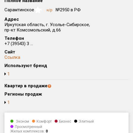
Полное название
Округ
Сарамтинское
№2950 в РФ
н/р
NaN
Все
Адрес
Иркутская область, г. Усолье-Сибирское,
Район в городе
пр-кт Комсомольский, д.66
Все
Телефон
+7 (39543) 3 ...
Цена
₽/м²
млн ₽
Сайт
от
до
Ссылка
Общая площадь, м²
Используют бренд
от
до
1
Срок сдачи
Квартир в продаже
от
до
Регионы продаж
Вид объекта
1
Кол-во комнат
Эконом
Комфорт
Бизнес
Элитный
Просмотренный
Жилых комплексов:
0