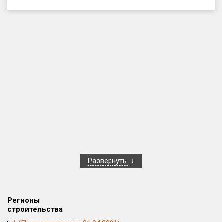
Только новые
Оценка ЕРЗ ЖК
от
до
с продажами
Рейтинг ЕРЗ
Найдено:
Жилых комплексов
1 401 из 1 402
Развернуть
Многоквартирных домов
3 587 из 3 588
Блокированных домов
23 из 23
Домов с апартаментами
258 из 258
Регионы
Поселков таунхаусов
7 из 7
строительства
Многоквартирных домов
2 из 2