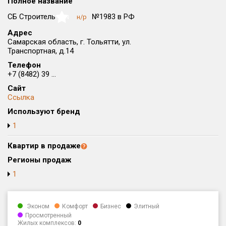
Полное название
Округ
СБ Строитель
№1983 в РФ
н/р
NaN
Все
Адрес
Самарская область, г. Тольятти, ул.
Район в городе
Транспортная, д.14
Все
Телефон
+7 (8482) 39 ...
Цена
₽/м²
млн ₽
Сайт
от
до
Ссылка
Общая площадь, м²
Используют бренд
от
до
1
Срок сдачи
Квартир в продаже
от
до
Регионы продаж
Вид объекта
1
Кол-во комнат
Эконом
Комфорт
Бизнес
Элитный
Просмотренный
Жилых комплексов:
0