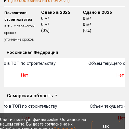
1 (По состоянию на 01.04.2021)
Блокированных домов
175 из 175
Сдано в 2024
Сдано в 2025
Сдано в 2026
Показатели
Квартир, апартаментов,
0 м²
0 м²
0 м²
строительства
блоков в БД
56 039 из 56 039
0 м²
0 м²
0 м²
в т.ч. с переносом
(0%)
(0%)
(0%)
сроков
уточнение сроков
Российская Федерация
Объекты
Объекты
Объекты
Объекты
Объекты
Объекты
Объекты
Объекты
Объекты
Объекты
Объекты
План 
План 
План 
План 
План 
План 
План 
План 
План 
План 
План 
то в ТОП по строительству
Объем текущего стр
Нет
Нет
Самарская область
сто в ТОП по строительству
Объем текущего ст
Нет
Нет
Сайт использует файлы cookie. Оставаясь на
нашем сайте, Вы даете согласие на их
ОК
обработку в соответствии с
Политикой