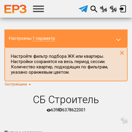
Настроены
1 параметр
×
Настройте фильтр подбора ЖК или квартиры.
Настройки сохранятся на весь период сессии.
Количество квартир, подходящих по фильтрам,
указано оранжевым цветом.
Застройщики
Регион ЖК
г.Москва
×
СБ Строитель
Район в регионе
Все
639
ID
6378622001
Населённый пункт